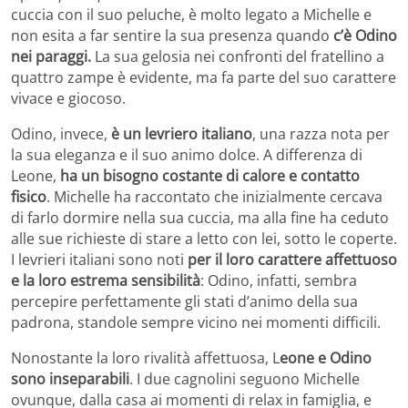
cuccia con il suo peluche, è molto legato a Michelle e
non esita a far sentire la sua presenza quando
c’è Odino
nei paraggi.
La sua gelosia nei confronti del fratellino a
quattro zampe è evidente, ma fa parte del suo carattere
vivace e giocoso.
Odino, invece,
è un levriero italiano
, una razza nota per
la sua eleganza e il suo animo dolce. A differenza di
Leone,
ha un bisogno costante di calore e contatto
fisico
. Michelle ha raccontato che inizialmente cercava
di farlo dormire nella sua cuccia, ma alla fine ha ceduto
alle sue richieste di stare a letto con lei, sotto le coperte.
I levrieri italiani sono noti
per il loro carattere affettuoso
e la loro estrema sensibilità
: Odino, infatti, sembra
percepire perfettamente gli stati d’animo della sua
padrona, standole sempre vicino nei momenti difficili.
Nonostante la loro rivalità affettuosa, L
eone e Odino
sono inseparabili
. I due cagnolini seguono Michelle
ovunque, dalla casa ai momenti di relax in famiglia, e