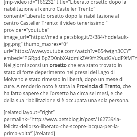
[mp-video id=”166232″ title=”Liberato orsetto dopo la
riabilitazione al centro Casteller Trento”
content=”Liberato orsetto dopo la riabilitazione al
centro Casteller Trento: il video tenerissimo ”
provider=”youtube”
image_url=”https://media.petsblog.it/3/384/hqdefault-
jpg.png” thumb_maxres=”0″
url=”https://www.youtube.com/watch?v=B54wtgh3CCY”
embed=”PGRpdiBpZD0nbXAtdmlkZW9fY29udGVudF9fMTY2
Nei giorni scorsi un
orsetto
che era stato trovato in
stato di forte deperimento nei pressi del Lago di
Molveno è stato rimesso in libertà, dopo un mese di
cure. A renderlo noto è stata la
Provincia di Trento
, che
ha fatto sapere che l’orsetto ha circa sei mesi, e che
della sua riabilitazione si è occupata una sola persona.
[related layout=”right”
permalink=”http://www.petsblog.it/post/162739/la-
felicita-dellorso-liberato-che-scopre-lacqua-per-la-
prima-volta”][/related]