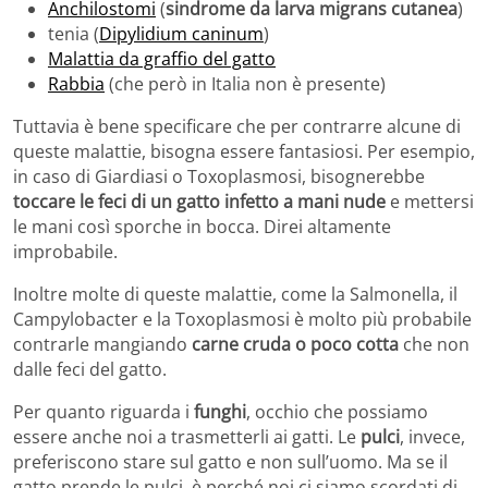
Anchilostomi
(
sindrome da larva migrans cutanea
)
tenia (
Dipylidium caninum
)
Malattia da graffio del gatto
Rabbia
(che però in Italia non è presente)
Tuttavia è bene specificare che per contrarre alcune di
queste malattie, bisogna essere fantasiosi. Per esempio,
in caso di Giardiasi o Toxoplasmosi, bisognerebbe
toccare le feci di un gatto infetto a mani nude
e mettersi
le mani così sporche in bocca. Direi altamente
improbabile.
Inoltre molte di queste malattie, come la Salmonella, il
Campylobacter e la Toxoplasmosi è molto più probabile
contrarle mangiando
carne cruda o poco cotta
che non
dalle feci del gatto.
Per quanto riguarda i
funghi
, occhio che possiamo
essere anche noi a trasmetterli ai gatti. Le
pulci
, invece,
preferiscono stare sul gatto e non sull’uomo. Ma se il
gatto prende le pulci, è perché noi ci siamo scordati di