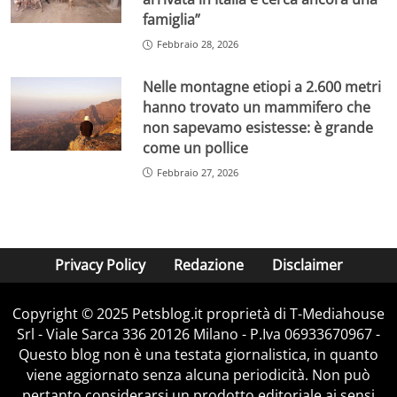
famiglia”
Febbraio 28, 2026
Nelle montagne etiopi a 2.600 metri
hanno trovato un mammifero che
non sapevamo esistesse: è grande
come un pollice
Febbraio 27, 2026
Privacy Policy
Redazione
Disclaimer
Copyright © 2025 Petsblog.it proprietà di T-Mediahouse
Srl - Viale Sarca 336 20126 Milano - P.Iva 06933670967 -
Questo blog non è una testata giornalistica, in quanto
viene aggiornato senza alcuna periodicità. Non può
pertanto considerarsi un prodotto editoriale ai sensi