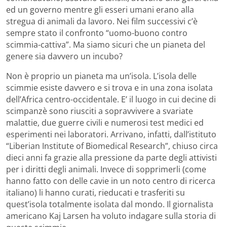
ed un governo mentre gli esseri umani erano alla
stregua di animali da lavoro. Nei film successivi c’è
sempre stato il confronto “uomo-buono contro
scimmia-cattiva”. Ma siamo sicuri che un pianeta del
genere sia davvero un incubo?
Non è proprio un pianeta ma un’isola. L’isola delle
scimmie esiste davvero e si trova e in una zona isolata
dell’Africa centro-occidentale. E’ il luogo in cui decine di
scimpanzè sono riusciti a sopravvivere a svariate
malattie, due guerre civili e numerosi test medici ed
esperimenti nei laboratori. Arrivano, infatti, dall’istituto
“Liberian Institute of Biomedical Research”, chiuso circa
dieci anni fa grazie alla pressione da parte degli attivisti
per i diritti degli animali. Invece di sopprimerli (come
hanno fatto con delle cavie in un noto centro di ricerca
italiano) li hanno curati, rieducati e trasferiti su
quest’isola totalmente isolata dal mondo. Il giornalista
americano Kaj Larsen ha voluto indagare sulla storia di