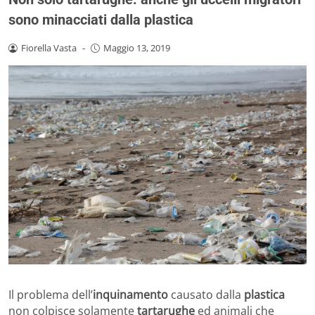
sono minacciati dalla plastica
Fiorella Vasta
-
Maggio 13, 2019
Il problema dell’
inquinamento
causato dalla
plastica
non colpisce solamente
tartarughe
ed animali che