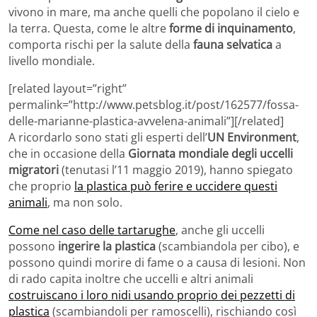
vivono in mare, ma anche quelli che popolano il cielo e
la terra. Questa, come le altre
forme di inquinamento
,
comporta rischi per la salute della
fauna selvatica
a
livello mondiale.
[related layout=”right”
permalink=”http://www.petsblog.it/post/162577/fossa-
delle-marianne-plastica-avvelena-animali”][/related]
A ricordarlo sono stati gli esperti dell’
UN Environment
,
che in occasione della
Giornata mondiale degli uccelli
migratori
(tenutasi l’11 maggio 2019), hanno spiegato
che proprio
la plastica può ferire e uccidere questi
animali
, ma non solo.
Come nel caso delle tartarughe
, anche gli uccelli
possono
ingerire la plastica
(scambiandola per cibo), e
possono quindi morire di fame o a causa di lesioni. Non
di rado capita inoltre che uccelli e altri animali
costruiscano i loro nidi usando proprio dei pezzetti di
plastica
(scambiandoli per ramoscelli), rischiando così