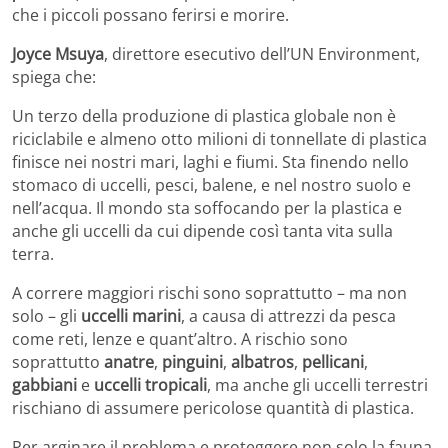
che i piccoli possano ferirsi e morire.
Joyce Msuya
, direttore esecutivo dell’UN Environment,
spiega che:
Un terzo della produzione di plastica globale non è
riciclabile e almeno otto milioni di tonnellate di plastica
finisce nei nostri mari, laghi e fiumi. Sta finendo nello
stomaco di uccelli, pesci, balene, e nel nostro suolo e
nell’acqua. Il mondo sta soffocando per la plastica e
anche gli uccelli da cui dipende così tanta vita sulla
terra.
A correre maggiori rischi sono soprattutto – ma non
solo – gli
uccelli marini
, a causa di attrezzi da pesca
come reti, lenze e quant’altro. A rischio sono
soprattutto
anatre
,
pinguini
,
albatros
,
pellicani
,
gabbiani
e
uccelli tropicali
, ma anche gli uccelli terrestri
rischiano di assumere pericolose quantità di plastica.
Per arginare il problema e proteggere non solo la fauna