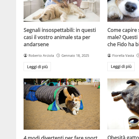
Come capire s
Segnali insospettabili: in questi
male? Questi 
casi il vostro animale sta per
che Fido ha b
andarsene
Fiorella Vasta
Roberto Arciola
Gennaio 18, 2025
Leggi di più
Leggi di più
Obesità gatto:
4 modi divertenti per fare sport