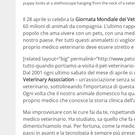
puppy looks at a stethoscope hanging from the neck of a veteri
Il 28 aprile si celebra la
Giornata Mondiale dei Vet
60 milioni di animali da compagnia. L’ultimo rap
popolo che ama vivere con un pets, con una medi
nostro paese. Per tutti questi animaletti ci voglion
proprio medico veterinario deve essere stretto e b
[related layout=”big” permalink=”http://www.petsb
tutto-quando-portiamo-a-visita-il-pet-veterinario-
Dal 2001 ogni ultimo sabato del mese di aprile si
Veterinary Association
– un’associazione senza sc
veterinario, sottolineando l’importanza di questa 
Ogni volta che il nostro animale domestico ha qu
proprio medico che conosce la storia clinica dell’a
Mai improvvisare con le cure fai da te, rispettand
medico veterinario. Ha studiato, sa quello che fa e
dimentichiamolo mai. Per fortuna, come la medic
passi in avanti e la tecnologia è sempre più prese