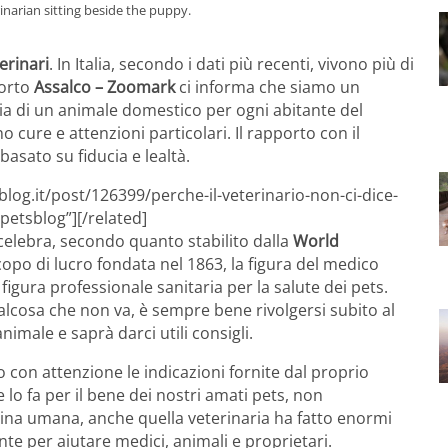
narian sitting beside the puppy.
erinari
. In Italia, secondo i dati più recenti, vivono più di
porto
Assalco – Zoomark
ci informa che siamo un
a di un animale domestico per ogni abitante del
o cure e attenzioni particolari. Il rapporto con il
asato su fiducia e lealtà.
log.it/post/126399/perche-il-veterinario-non-ci-dice-
petsblog”][/related]
 celebra, secondo quanto stabilito dalla
World
opo di lucro fondata nel 1863, la figura del medico
figura professionale sanitaria per la salute dei pets.
alcosa che non va, è sempre bene rivolgersi subito al
nimale e saprà darci utili consigli.
o con attenzione le indicazioni fornite dal proprio
 lo fa per il bene dei nostri amati pets, non
ina umana, anche quella veterinaria ha fatto enormi
nte per aiutare medici, animali e proprietari.