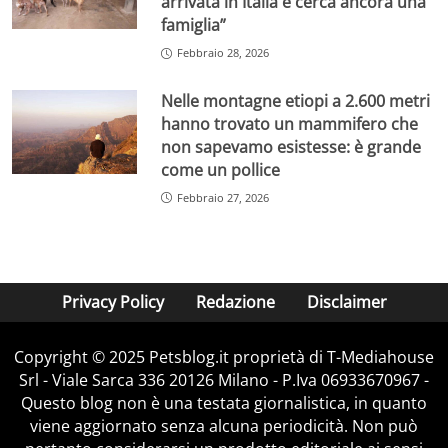
arrivata in Italia e cerca ancora una
famiglia”
Febbraio 28, 2026
Nelle montagne etiopi a 2.600 metri
hanno trovato un mammifero che
non sapevamo esistesse: è grande
come un pollice
Febbraio 27, 2026
Privacy Policy
Redazione
Disclaimer
Copyright © 2025 Petsblog.it proprietà di T-Mediahouse
Srl - Viale Sarca 336 20126 Milano - P.Iva 06933670967 -
Questo blog non è una testata giornalistica, in quanto
viene aggiornato senza alcuna periodicità. Non può