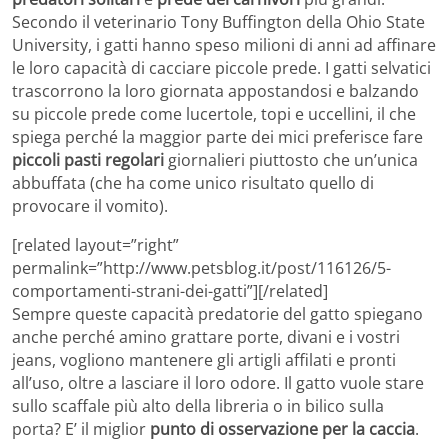
Secondo il veterinario Tony Buffington della Ohio State
University, i gatti hanno speso milioni di anni ad affinare
le loro capacità di cacciare piccole prede. I gatti selvatici
trascorrono la loro giornata appostandosi e balzando
su piccole prede come lucertole, topi e uccellini, il che
spiega perché la maggior parte dei mici preferisce fare
piccoli pasti regolari
giornalieri piuttosto che un’unica
abbuffata (che ha come unico risultato quello di
provocare il vomito).
[related layout=”right”
permalink=”http://www.petsblog.it/post/116126/5-
comportamenti-strani-dei-gatti”][/related]
Sempre queste capacità predatorie del gatto spiegano
anche perché amino grattare porte, divani e i vostri
jeans, vogliono mantenere gli artigli affilati e pronti
all’uso, oltre a lasciare il loro odore. Il gatto vuole stare
sullo scaffale più alto della libreria o in bilico sulla
porta? E’ il miglior
punto di osservazione per la caccia
.