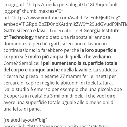
image_url=”https://media.petsblog.it/1/18b/hqdefault-
jpg.png” thumb_maxres=”0″
url=”https://www.youtube.com/watch?v=EuRFJ64DFog”
embed=”PGRpdiBpZD0nbXAtdmlkZW9fY29udGVudF9fMTIw
Gatto si lecca e lava
– I ricercatori del
Georgia Institute
of Technology
hanno dato una risposta all’annosa
domanda sul perché i gatti si leccano e lavano in
continuazione: lo farebbero perché
la loro superficie
corporea è molto più ampia di quella che vediamo
.
Come? Semplice:
i peli aumentano la superficie totale
del corpo e dunque anche quella lavabile
. La suddetta
ricerca ha preso in esame 27 mammiferi e insetti per
cercare di capire meglio le abitudini di toelettatura.
Dallo studio è emerso per esempio che una piccola ape
è coperta in realtà da 3 milioni di peli, il che vuol dire
avere una superficie totale uguale alle dimensioni di
una fetta di pane.
[related layout=”big”
permalink=”http://www.petsblog.it/post/74625/si-