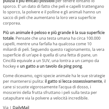
pulizia il più efficaci possibili
per tenere lontano lo
sporco. E’ un dato di fatto che peli e capelli trattengano
lo sporco, la polvere e il polline e gli animali hanno un
sacco di peli che aumentano la loro vera superficie
corporea.
Più un animale è peloso e più grande è la sua superficie
totale
. Pensate che una testa umana ha circa 100.000
capelli, mentre una farfalla ha qualcosa come 10
miliardi di peli. Seguendo questo ragionamento, la vera
superficie di un’ape è quella di una fetta di pane, un
Cincillà equivale a un SUV, una lontra a un campo da
hockey e
un gatto a un tavolo da ping pong
.
Come dicevamo, ogni specie animale ha le sue strategie
per mantenersi pulita:
il gatto si lecca ossessivamente
, il
cane si scuote vigorosamente l’acqua di dosso, i
moscerini della frutta sfruttano i peli sulla testa per
catapultare via la polvere a velocità incredibile.
Via |
DailyMail