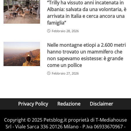
“Trilly ha vissuto anni incatenata in
Albania: salvata da una volontaria, è
arrivata in Italia e cerca ancora una
famiglia”
Febbraio 28, 2026
Nelle montagne etiopi a 2.600 metri
hanno trovato un mammifero che
non sapevamo esistesse: è grande
come un pollice
Febbraio 27, 2026
Privacy Policy
Redazione
Disclaimer
Copyright © 2025 Petsblog.it proprietà di T-Mediahouse
Srl - Viale Sarca 336 20126 Milano - P.Iva 06933670967 -