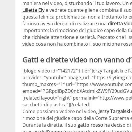
maniera nel video, disturbando il tuo lavoro. Un
Lilletta Ely
e vedrete quante gliene combina il suo 
questa felinica problematica, non altrettanto lo er
famoso aveva deciso di realizzare una
diretta vid
importante: la rimozione del giudice capo della
che richiede attenzione e serietà. Peccato che il 
video cosa non ha combinato il suo micione ross
Gatti e dirette video non vanno d
[blogo-video id=”142172″ title=”Jerzy Targalski e l’
provider=”youtube” image_url=”https://i.ytimg.
thumb_maxres=”1″ url=”https://www.youtube.c
embed=”PGRpdiBpZD0nbXAtdmlkZW9fY29udGVud
[related layout=”right” permalink=”http://www.pet
sacchetti-di-plastica”][/related]
Come possiamo vedere nel video,
Jerzy Targalski
rimozione del giudice capo della Corte Suprema e
Durante la diretta, il suo
gatto rosso
ha deciso di 
braccio dell’uomo (parliamo di un bel gattone di u