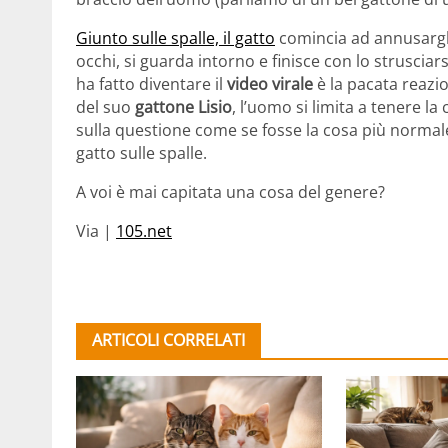
Giunto sulle spalle, il gatto
comincia ad annusargli 
occhi, si guarda intorno e finisce con lo struscia
ha fatto diventare il
video virale
è la pacata reazio
del suo
gattone Lisio
, l’uomo si limita a tenere l
sulla questione come se fosse la cosa più normale
gatto sulle spalle.
A voi è mai capitata una cosa del genere?
Via |
105.net
ARTICOLI CORRELATI