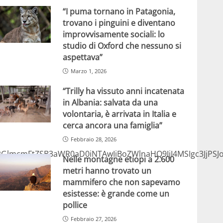
“I puma tornano in Patagonia,
trovano i pinguini e diventano
improvvisamente sociali: lo
studio di Oxford che nessuno si
aspettava”
Marzo 1, 2026
“Trilly ha vissuto anni incatenata
in Albania: salvata da una
volontaria, è arrivata in Italia e
cerca ancora una famiglia”
Febbraio 28, 2026
lmcmFtZSB3aWR0aD0iNTAwIiBoZWlnaHQ9IjI4MSIgc3JjPSJ
Nelle montagne etiopi a 2.600
metri hanno trovato un
mammifero che non sapevamo
esistesse: è grande come un
pollice
Febbraio 27, 2026