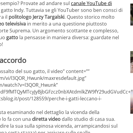
 esempio? Provate ad andare sul
canale YouTube di
gatto Indy. Tuttavia se gli YouTuber sono ben consci di
a il
politologo Jerzy Targalski
. Questo storico molto
eo televisiva
in merito a una questione piuttosto
 Corte Suprema. Un argomento scottante e complesso,
suo
gatto
la pensasse in maniera diversa: guardate nel
o!
’accordo
assalto del suo gatto, il video” content=””
com/vi/l3QOR_Hwunk/maxresdefault.jpg”
om/watch?v=l3QOR_Hwunk”
F9fMTQyMTcyJyBjbGFzcz0nbXAtdmlkZW9fY29udGVudCc+PG
sblog.it/post/128559/perche-i-gatti-leccano-i-
sta esaminando nel dettaglio la vicenda della
 lo fa con una
diretta video
dallo studio di casa sua.
dire la sua sulla spinosa vicenda, arrampicandosi sul
na certa stazza) per arrivare sulle spalle.