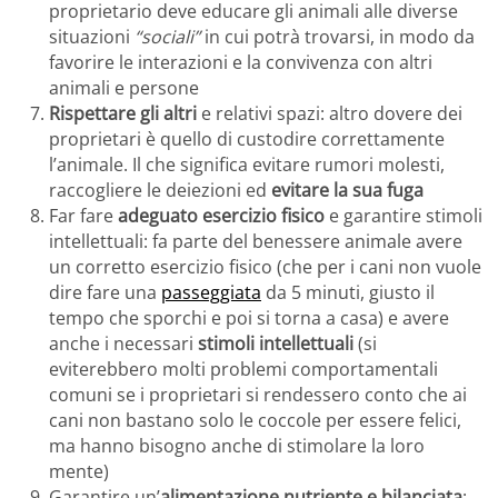
proprietario deve educare gli animali alle diverse
situazioni
“sociali”
in cui potrà trovarsi, in modo da
favorire le interazioni e la convivenza con altri
animali e persone
Rispettare gli altri
e relativi spazi: altro dovere dei
proprietari è quello di custodire correttamente
l’animale. Il che significa evitare rumori molesti,
raccogliere le deiezioni ed
evitare la sua fuga
Far fare
adeguato esercizio fisico
e garantire stimoli
intellettuali: fa parte del benessere animale avere
un corretto esercizio fisico (che per i cani non vuole
dire fare una
passeggiata
da 5 minuti, giusto il
tempo che sporchi e poi si torna a casa) e avere
anche i necessari
stimoli intellettuali
(si
eviterebbero molti problemi comportamentali
comuni se i proprietari si rendessero conto che ai
cani non bastano solo le coccole per essere felici,
ma hanno bisogno anche di stimolare la loro
mente)
Garantire un’
alimentazione nutriente e bilanciata
: