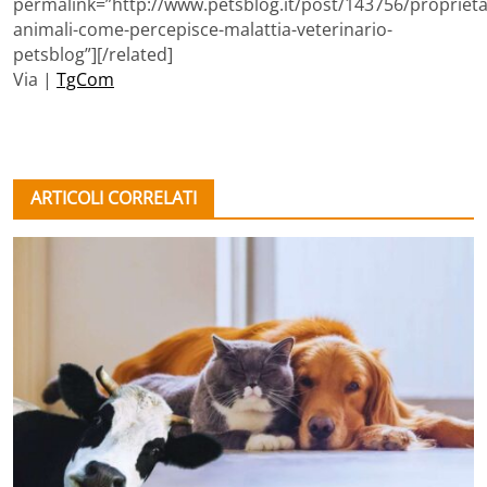
permalink=”http://www.petsblog.it/post/143756/proprieta
animali-come-percepisce-malattia-veterinario-
petsblog”][/related]
Via |
TgCom
ARTICOLI CORRELATI