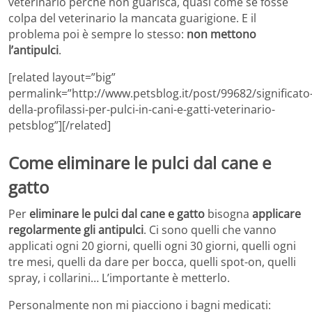
veterinario perché non guarisca, quasi come se fosse
colpa del veterinario la mancata guarigione. E il
problema poi è sempre lo stesso:
non mettono
l’antipulci
.
[related layout=”big”
permalink=”http://www.petsblog.it/post/99682/significato
della-profilassi-per-pulci-in-cani-e-gatti-veterinario-
petsblog”][/related]
Come eliminare le pulci dal cane e
gatto
Per
eliminare le pulci dal cane e gatto
bisogna
applicare
regolarmente gli antipulci
. Ci sono quelli che vanno
applicati ogni 20 giorni, quelli ogni 30 giorni, quelli ogni
tre mesi, quelli da dare per bocca, quelli spot-on, quelli
spray, i collarini… L’importante è metterlo.
Personalmente non mi piacciono i bagni medicati: