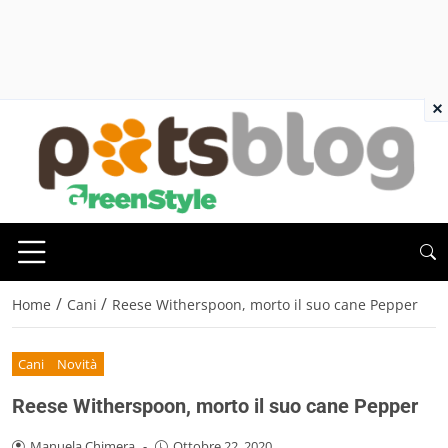
×
/
/
Home
Cani
Reese Witherspoon, morto il suo cane Pepper
Cani
Novità
Reese Witherspoon, morto il suo cane Pepper
Manuela Chimera
-
Ottobre 22, 2020