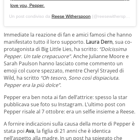
love you, Pepper.
Un post condiviso da
Reese Witherspoon
(@reesewitherspoon) in data:
Immediate la reazione di fan e amici famosi che hanno
manifestato tutto il loro supporto.
Laura Dern
, sua co-
protagonista di Big Little Lies, ha scritto:
“Dolcissima
Pepper. Un tale crepacuore”
. Anche Julianne Moore e
Sarah Paulson hanno lasciato come commento un
emoji col cuore spezzato, mentre Cheryl Strayed di
Wild, ha scritto
“Oh tesoro, Sono così dispiaciuta.
Pepper era la più dolce”
.
Pepper era ben nota ai fan dell’attrice: spesso la star
pubblicava sue foto su Instagram. L’ultimo post con
Pepper risale al 7 ottobre: era un selfie insieme a Reese.
A fornire indicazioni sulla causa della morte di Pepper è
stata poi
Ava
, la figlia di 21 anni che è identica
nell’aspetto alla madre. In un post ha spiegato che