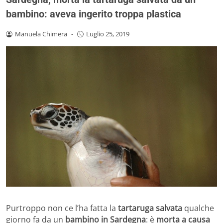
bambino: aveva ingerito troppa plastica
Manuela Chimera
-
Luglio 25, 2019
Purtroppo non ce l’ha fatta la
tartaruga salvata
qualche
giorno fa da un
bambino in Sardegna
: è
morta a causa