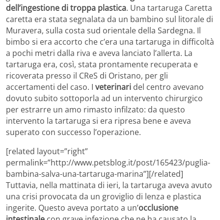
dell’ingestione di troppa plastica
. Una tartaruga Caretta
caretta era stata segnalata da un bambino sul litorale di
Muravera, sulla costa sud orientale della Sardegna. Il
bimbo si era accorto che c’era una tartaruga in difficoltà
a pochi metri dalla riva e aveva lanciato l’allerta. La
tartaruga era, così, stata prontamente recuperata e
ricoverata presso il CReS di Oristano, per gli
accertamenti del caso. I
veterinari
del centro avevano
dovuto subito sottoporla ad un intervento chirurgico
per estrarre un amo rimasto infilzato: da questo
intervento la tartaruga si era ripresa bene e aveva
superato con successo l’operazione.
[related layout=”right”
permalink=”http://www.petsblog.it/post/165423/puglia-
bambina-salva-una-tartaruga-marina”][/related]
Tuttavia, nella mattinata di ieri, la tartaruga aveva avuto
una crisi provocata da un groviglio di lenza e plastica
ingerite. Questo aveva portato a un’
occlusione
intestinale
con grave infezione che ne ha causato la