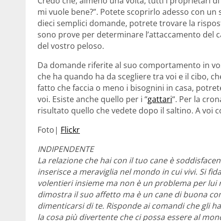
Credo che, almeno una volta, tutti i proprietari di
mi vuole bene?”. Potete scoprirlo adesso con un 
dieci semplici domande, potrete trovare la rispost
sono prove per determinare l’attaccamento del can
del vostro peloso.
Da domande riferite al suo comportamento in vos
che ha quando ha da scegliere tra voi e il cibo, 
fatto che faccia o meno i bisognini in casa, potre
voi. Esiste anche quello per i “
gattari
“. Per la cron
risultato quello che vedete dopo il saltino. A voi c
Foto|
Flickr
INDIPENDENTE
La relazione che hai con il tuo cane è soddisfacen
inserisce a meraviglia nel mondo in cui vivi. Si fi
volentieri insieme ma non è un problema per lui r
dimostra il suo affetto ma è un cane di buona co
dimenticarsi di te. Risponde ai comandi che gli ha
la cosa più divertente che ci possa essere al mo