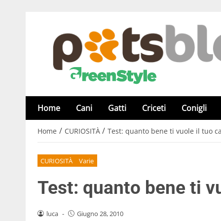
Home
Cani
Gatti
Criceti
Conigli
/
/
Home
CURIOSITÀ
Test: quanto bene ti vuole il tuo c
CURIOSITÀ
Varie
Test: quanto bene ti v
luca
-
Giugno 28, 2010