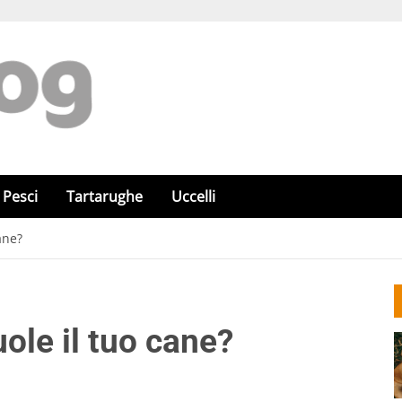
Pesci
Tartarughe
Uccelli
ane?
uole il tuo cane?