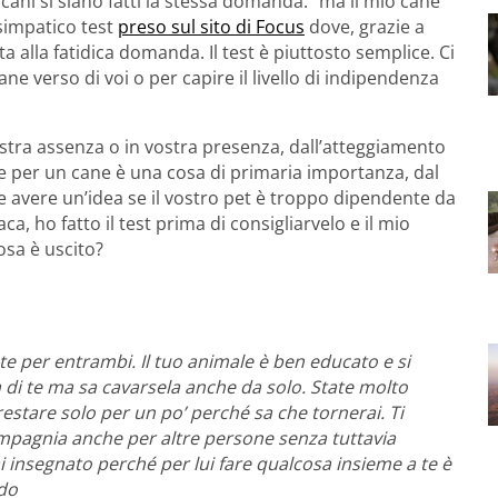
 cani si siano fatti la stessa domanda: “ma il mio cane
simpatico test
preso sul sito di Focus
dove, grazie a
a alla fatidica domanda. Il test è piuttosto semplice. Ci
e verso di voi o per capire il livello di indipendenza
tra assenza o in vostra presenza, dall’atteggiamento
che per un cane è una cosa di primaria importanza, dal
te avere un’idea se il vostro pet è troppo dipendente da
aca, ho fatto il test prima di consigliarvelo e il mio
osa è uscito?
te per entrambi. Il tuo animale è ben educato e si
da di te ma sa cavarsela anche da solo. State molto
estare solo per un po’ perché sa che tornerai. Ti
mpagnia anche per altre persone senza tuttavia
i insegnato perché per lui fare qualcosa insieme a te è
ndo