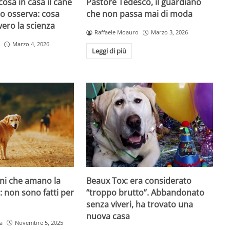
cosa in casa il cane
Pastore Tedesco, il guardiano
atto osserva: cosa
che non passa mai di moda
ero la scienza
Raffaele Moauro
Marzo 3, 2026
Marzo 4, 2026
Leggi di più
ani che amano la
Beaux Tox: era considerato
o: non sono fatti per
“troppo brutto”. Abbandonato
senza viveri, ha trovato una
nuova casa
a
Novembre 5, 2025