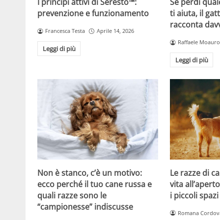
Se perdi qual
I principi attivi di Seresto™:
ti aiuta, il g
prevenzione e funzionamento
racconta davv
Francesca Testa
Aprile 14, 2026
Raffaele Moauro
Leggi di più
Leggi di più
Non è stanco, c’è un motivo:
Le razze di c
ecco perché il tuo cane russa e
vita all’apert
quali razze sono le
i piccoli spazi
“campionesse” indiscusse
Romana Cordov