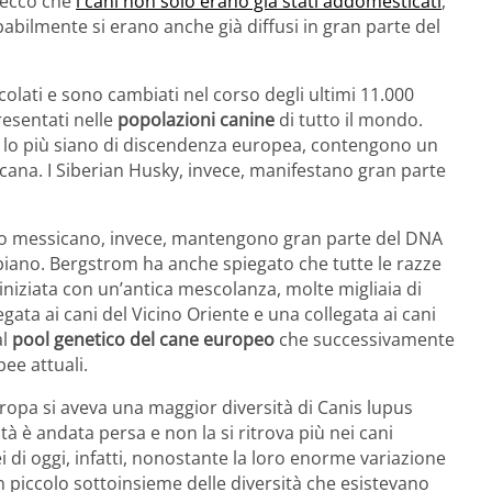
 ecco che
i cani non solo erano già stati addomesticati
,
abilmente si erano anche già diffusi in gran parte del
olati e sono cambiati nel corso degli ultimi 11.000
resentati nelle
popolazioni canine
di tutto il mondo.
 lo più siano di discendenza europea, contengono un
icana. I Siberian Husky, invece, manifestano gran parte
o messicano, invece, mantengono gran parte del DNA
iano. Bergstrom ha anche spiegato che tutte le razze
iziata con un’antica mescolanza, molte migliaia di
legata ai cani del Vicino Oriente e una collegata ai cani
al
pool genetico del cane europeo
che successivamente
ee attuali.
uropa si aveva una maggior diversità di Canis lupus
tà è andata persa e non la si ritrova più nei cani
i di oggi, infatti, nonostante la loro enorme variazione
un piccolo sottoinsieme delle diversità che esistevano