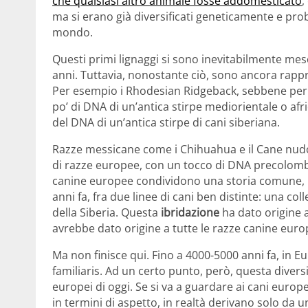
che qualsiasi altro animale fosse addomesticato
,
ma si erano già diversificati geneticamente e prob
mondo.
Questi primi lignaggi si sono inevitabilmente mesc
anni. Tuttavia, nonostante ciò, sono ancora rapp
Per esempio i Rhodesian Ridgeback, sebbene per
po’ di DNA di un’antica stirpe mediorientale o afr
del DNA di un’antica stirpe di cani siberiana.
Razze messicane come i Chihuahua e il Cane nud
di razze europee, con un tocco di DNA precolomb
canine europee condividono una storia comune, in
anni fa, fra due linee di cani ben distinte: una col
della Siberia. Questa
ibridazione
ha dato origine 
avrebbe dato origine a tutte le razze canine europ
Ma non finisce qui. Fino a 4000-5000 anni fa, in E
familiaris. Ad un certo punto, però, questa diversi
europei di oggi. Se si va a guardare ai cani europe
in termini di aspetto, in realtà derivano solo da 