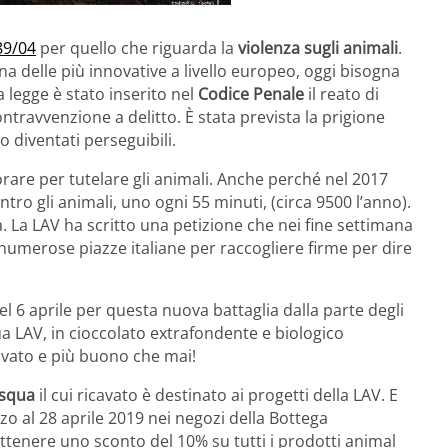
89/04
per quello che riguarda la
violenza sugli animali
.
na delle più innovative a livello europeo, oggi bisogna
 legge è stato inserito nel
Codice Penale
il reato di
ravvenzione a delitto. È stata prevista la prigione
o diventati perseguibili.
rare per tutelare gli animali. Anche perché nel 2017
ontro gli animali, uno ogni 55 minuti, (circa 9500 l’anno).
. La LAV ha scritto una petizione che nei fine settimana
 numerose piazze italiane per raccogliere firme per dire
l 6 aprile per questa nuova battaglia dalla parte degli
qua LAV, in cioccolato extrafondente e biologico
vato e più buono che mai!
asqua
il cui ricavato è destinato ai progetti della LAV. E
o al 28 aprile 2019 nei negozi della Bottega
ottenere uno sconto del 10% su tutti i prodotti animal