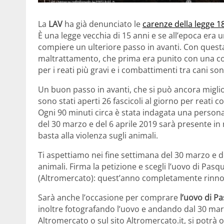
La
LAV
ha già denunciato le
carenze della legge 1
È una legge vecchia di 15 anni e se all’epoca era u
compiere un ulteriore passo in avanti. Con questa
maltrattamento, che prima era punito con una cont
per i reati più gravi e i combattimenti tra cani son
Un buon passo in avanti, che si può ancora miglio
sono stati aperti 26 fascicoli al giorno per reati c
Ogni 90 minuti circa è stata indagata una persona
del 30 marzo e del 6 aprile 2019 sarà presente in
basta alla violenza sugli animali.
Ti aspettiamo nei fine settimana del 30 marzo e de
animali. Firma la petizione e scegli l’uovo di Pas
(Altromercato): quest’anno completamente rinno
Sarà anche l’occasione per comprare
l’uovo di P
inoltre fotografando l’uovo e andando dal 30 marz
Altromercato o sul sito Altromercato.it, si potrà 