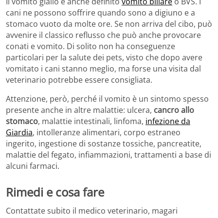
Il vomito giallo è anche definito
vomito biliare
o BVS. I
cani ne possono soffrire quando sono a digiuno e a
stomaco vuoto da molte ore. Se non arriva del cibo, può
avvenire il classico reflusso che può anche provocare
conati e vomito. Di solito non ha conseguenze
particolari per la salute dei pets, visto che dopo avere
vomitato i cani stanno meglio, ma forse una visita dal
veterinario potrebbe essere consigliata.
Attenzione, però, perché il vomito è un sintomo spesso
presente anche in altre malattie: ulcera,
cancro allo
stomaco
, malattie intestinali, linfoma,
infezione da
Giardia
, intolleranze alimentari, corpo estraneo
ingerito, ingestione di sostanze tossiche, pancreatite,
malattie del fegato, infiammazioni, trattamenti a base di
alcuni farmaci.
Rimedi e cosa fare
Contattate subito il medico veterinario, magari