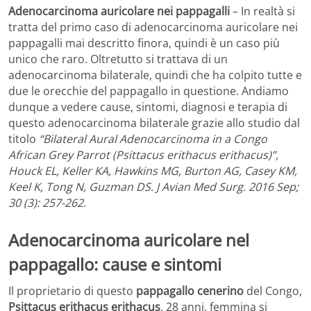
Adenocarcinoma auricolare nei pappagalli
– In realtà si
tratta del primo caso di adenocarcinoma auricolare nei
pappagalli mai descritto finora, quindi è un caso più
unico che raro. Oltretutto si trattava di un
adenocarcinoma bilaterale, quindi che ha colpito tutte e
due le orecchie del pappagallo in questione. Andiamo
dunque a vedere cause, sintomi, diagnosi e terapia di
questo adenocarcinoma bilaterale grazie allo studio dal
titolo
“Bilateral Aural Adenocarcinoma in a Congo
African Grey Parrot (Psittacus erithacus erithacus)”,
Houck EL, Keller KA, Hawkins MG, Burton AG, Casey KM,
Keel K, Tong N, Guzman DS. J Avian Med Surg. 2016 Sep;
30 (3): 257-262
.
Adenocarcinoma auricolare nel
pappagallo: cause e sintomi
Il proprietario di questo
pappagallo cenerino
del Congo,
Psittacus erithacus erithacus
, 28 anni, femmina si