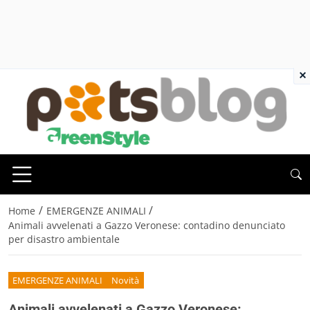
×
/
/
Home
EMERGENZE ANIMALI
Animali avvelenati a Gazzo Veronese: contadino denunciato
per disastro ambientale
EMERGENZE ANIMALI
Novità
Animali avvelenati a Gazzo Veronese: