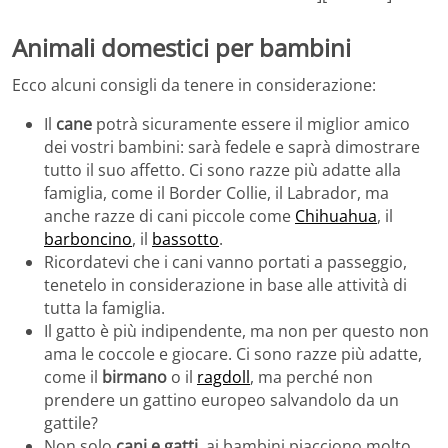
Animali domestici per bambini
Ecco alcuni consigli da tenere in considerazione:
Il
cane
potrà sicuramente essere il miglior amico
dei vostri bambini: sarà fedele e saprà dimostrare
tutto il suo affetto. Ci sono razze più adatte alla
famiglia, come il Border Collie, il Labrador, ma
anche razze di cani piccole come
Chihuahua
, il
barboncino
, il
bassotto
.
Ricordatevi che i cani vanno portati a passeggio,
tenetelo in considerazione in base alle attività di
tutta la famiglia.
Il gatto è più indipendente, ma non per questo non
ama le coccole e giocare. Ci sono razze più adatte,
come il
birmano
o il
ragdoll
, ma perché non
prendere un gattino europeo salvandolo da un
gattile?
Non solo
cani e gatti
, ai bambini piacciono molto