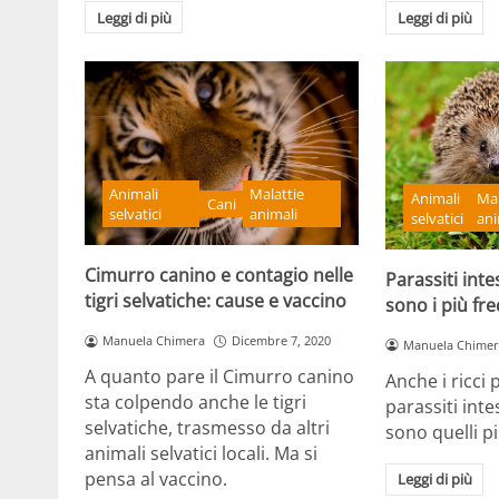
Leggi di più
Leggi di più
Animali
Malattie
Animali
Mal
Cani
selvatici
animali
selvatici
ani
Cimurro canino e contagio nelle
Parassiti intes
tigri selvatiche: cause e vaccino
sono i più fr
Manuela Chimera
Dicembre 7, 2020
Manuela Chimer
A quanto pare il Cimurro canino
Anche i ricci 
sta colpendo anche le tigri
parassiti inte
selvatiche, trasmesso da altri
sono quelli p
animali selvatici locali. Ma si
pensa al vaccino.
Leggi di più