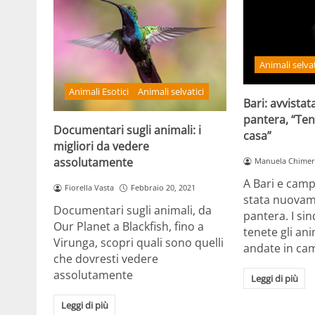
Animali selvat
Animali Esotici
Animali selvatici
Bari: avvistat
pantera, “Tene
Documentari sugli animali: i
casa”
migliori da vedere
assolutamente
Manuela Chimer
A Bari e camp
Fiorella Vasta
Febbraio 20, 2021
stata nuovame
Documentari sugli animali, da
pantera. I sin
Our Planet a Blackfish, fino a
tenete gli ani
Virunga, scopri quali sono quelli
andate in ca
che dovresti vedere
assolutamente
Leggi di più
Leggi di più