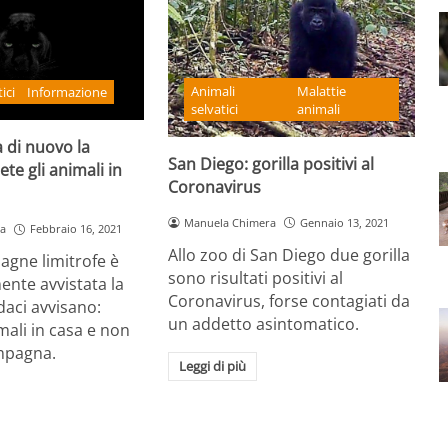
Animali
Malattie
ici
Informazione
selvatici
animali
a di nuovo la
San Diego: gorilla positivi al
te gli animali in
Coronavirus
Manuela Chimera
Gennaio 13, 2021
a
Febbraio 16, 2021
Allo zoo di San Diego due gorilla
agne limitrofe è
sono risultati positivi al
nte avvistata la
Coronavirus, forse contagiati da
daci avvisano:
un addetto asintomatico.
mali in casa e non
mpagna.
Leggi di più