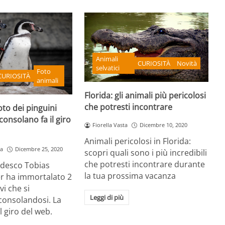
Animali
CURIOSITÀ
Novità
selvatici
Foto
CURIOSITÀ
animali
Florida: gli animali più pericolosi
che potresti incontrare
foto dei pinguini
consolano fa il giro
Fiorella Vasta
Dicembre 10, 2020
Animali pericolosi in Florida:
a
Dicembre 25, 2020
scopri quali sono i più incredibili
che potresti incontrare durante
tedesco Tobias
la tua prossima vacanza
 ha immortalato 2
vi che si
Leggi di più
consolandosi. La
il giro del web.