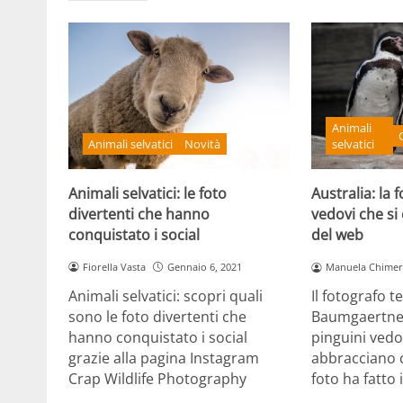
Animali
Animali selvatici
Novità
selvatici
Animali selvatici: le foto
Australia: la 
divertenti che hanno
vedovi che si 
conquistato i social
del web
Fiorella Vasta
Gennaio 6, 2021
Manuela Chimer
Animali selvatici: scopri quali
Il fotografo 
sono le foto divertenti che
Baumgaertner
hanno conquistato i social
pinguini vedo
grazie alla pagina Instagram
abbracciano 
Crap Wildlife Photography
foto ha fatto 