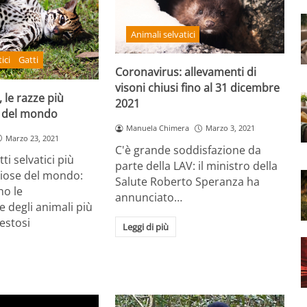
Animali selvatici
ici
Gatti
Coronavirus: allevamenti di
visoni chiusi fino al 31 dicembre
, le razze più
2021
e del mondo
Manuela Chimera
Marzo 3, 2021
Marzo 23, 2021
C'è grande soddisfazione da
ti selvatici più
parte della LAV: il ministro della
riose del mondo:
Salute Roberto Speranza ha
no le
annunciato…
e degli animali più
estosi
Leggi di più