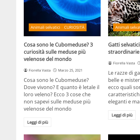
Animali selvatici
CURIOSITÀ
Animali selvat
Cosa sono le Cubomeduse? 3
Gatti selvatici
curiosità sulle meduse più
straordinari
velenose del mondo
Fiorella Vasta
Fiorella Vasta
Marzo 25, 2021
Le razze di gat
Cosa sono le Cubomeduse?
belle e miste
Dove vivono? E quanto è letale il
ecco quali so
loro veleno? Ecco 3 cose che
caratteristich
non sapevi sulle meduse più
eleganti e ma
velenose del mondo
Leggi di più
Leggi di più