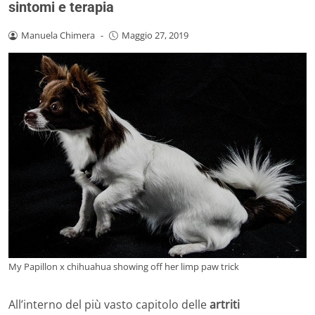
sintomi e terapia
Manuela Chimera
-
Maggio 27, 2019
My Papillon x chihuahua showing off her limp paw trick
All’interno del più vasto capitolo delle
artriti