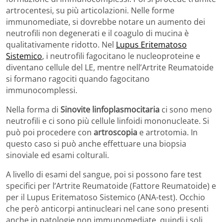
artrocentesi, su più articolazioni. Nelle forme
immunomediate, si dovrebbe notare un aumento dei
neutrofili non degenerati e il coagulo di mucina è
qualitativamente ridotto. Nel
Lupus Eritematoso
Sistemico
, i neutrofili fagocitano le nucleoproteine e
diventano cellule del LE, mentre nell’Artrite Reumatoide
si formano ragociti quando fagocitano
immunocomplessi.
Nella forma di
Sinovite linfoplasmocitaria
ci sono meno
neutrofili e ci sono più cellule linfoidi mononucleate. Si
può poi procedere con
artroscopia
e artrotomia. In
questo caso si può anche effettuare una biopsia
sinoviale ed esami colturali.
A livello di esami del sangue, poi si possono fare test
specifici per l’Artrite Reumatoide (Fattore Reumatoide) e
per il Lupus Eritematoso Sistemico (ANA-test). Occhio
che però anticorpi antinucleari nel cane sono presenti
anche in patologie non immunomediate, quindi i soli