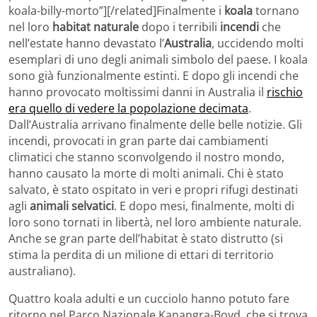
koala-billy-morto”][/related]Finalmente i
koala
tornano
nel loro
habitat naturale
dopo i terribili
incendi
che
nell’estate hanno devastato l’
Australia
, uccidendo molti
esemplari di uno degli animali simbolo del paese. I koala
sono già funzionalmente estinti. E dopo gli incendi che
hanno provocato moltissimi danni in Australia il
rischio
era quello di vedere la popolazione decimata
.
Dall’Australia arrivano finalmente delle belle notizie. Gli
incendi, provocati in gran parte dai cambiamenti
climatici che stanno sconvolgendo il nostro mondo,
hanno causato la morte di molti animali. Chi è stato
salvato, è stato ospitato in veri e propri rifugi destinati
agli
animali selvatici
. E dopo mesi, finalmente, molti di
loro sono tornati in libertà, nel loro ambiente naturale.
Anche se gran parte dell’habitat è stato distrutto (si
stima la perdita di un milione di ettari di territorio
australiano).
Quattro koala adulti e un cucciolo hanno potuto fare
ritorno nel Parco Nazionale Kanangra-Boyd, che si trova