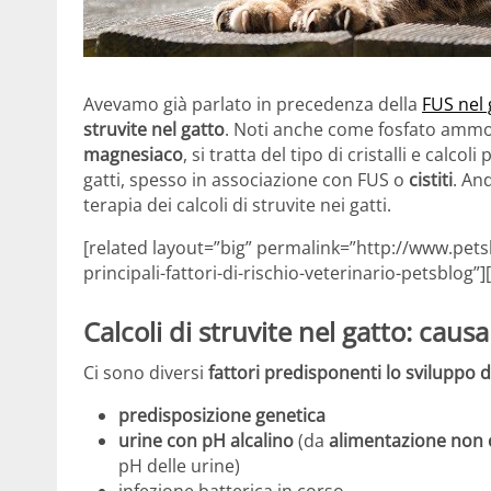
Avevamo già parlato in precedenza della
FUS nel 
struvite nel gatto
. Noti anche come fosfato amm
magnesiaco
, si tratta del tipo di cristalli e calc
gatti, spesso in associazione con FUS o
cistiti
. An
terapia dei calcoli di struvite nei gatti.
[related layout=”big” permalink=”http://www.petsbl
principali-fattori-di-rischio-veterinario-petsblog”]
Calcoli di struvite nel gatto: causa
Ci sono diversi
fattori predisponenti lo sviluppo di
predisposizione genetica
urine con pH alcalino
(da
alimentazione non 
pH delle urine)