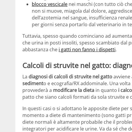
blocco vescicale
nei maschi (con tutto ciò ch
non si muove, miagola dal dolore, aggredisce
dell’azotemia nel sangue, insufficienza renale
per giorni senza portarlo dal veterinario in 
Tuttavia, spesso quando cominciano ad aumentare
che urina in posti insoliti, spesso scambiato dal 
abbastanza che
i gatti non fanno i dispetti
.
Calcoli di struvite nel gatto: diagn
La
diagnosi di calcoli di struvite nel gatto
avviene a
sediment
o e ecografia/RX addominale. Una volta stab
provvederà a
modificare la dieta
in quanto
i calco
patto che siano calcoli formati da sola struvite 
In questi casi o si adottano le apposite diete per 
momento a diete di mantenimento (sono gatti pred
diete normali è altamente probabile che il proble
integratori per acidificare le urine. Va da sé che