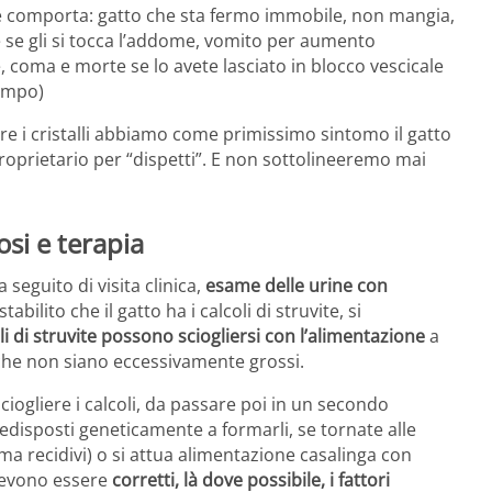
e comporta: gatto che sta fermo immobile, non mangia,
 se gli si tocca l’addome, vomito per aumento
, coma e morte se lo avete lasciato in blocco vescicale
tempo)
 i cristalli abbiamo come primissimo sintomo il gatto
proprietario per “dispetti”. E non sottolineeremo mai
osi e terapia
 seguito di visita clinica,
esame delle urine con
ilito che il gatto ha i calcoli di struvite, si
li di struvite possono sciogliersi con l’alimentazione
a
e che non siano eccessivamente grossi.
sciogliere i calcoli, da passare poi in un secondo
isposti geneticamente a formarli, se tornate alle
ma recidivi) o si attua alimentazione casalinga con
 devono essere
corretti, là dove possibile, i fattori