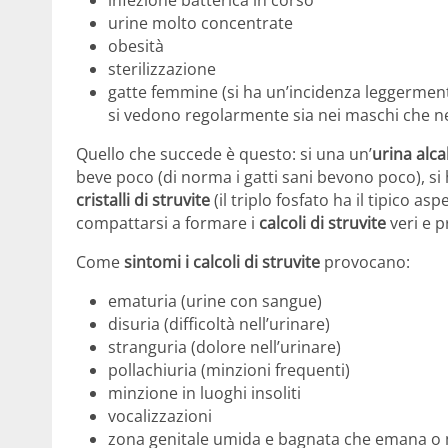
infezione batterica in corso
urine molto concentrate
obesità
sterilizzazione
gatte femmine (si ha un’incidenza leggermente m
si vedono regolarmente sia nei maschi che n
Quello che succede è questo: si una un’
urina alca
beve poco (di norma i gatti sani bevono poco), si 
cristalli di struvite
(il triplo fosfato ha il tipico a
compattarsi a formare i
calcoli di struvite
veri e p
Come
sintomi i calcoli di struvite
provocano:
ematuria (urine con sangue)
disuria (difficoltà nell’urinare)
stranguria (dolore nell’urinare)
pollachiuria (minzioni frequenti)
minzione in luoghi insoliti
vocalizzazioni
zona genitale umida e bagnata che emana o