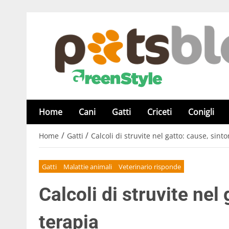
Home
Cani
Gatti
Criceti
Conigli
/
/
Home
Gatti
Calcoli di struvite nel gatto: cause, sint
Gatti
Malattie animali
Veterinario risponde
Calcoli di struvite nel
terapia