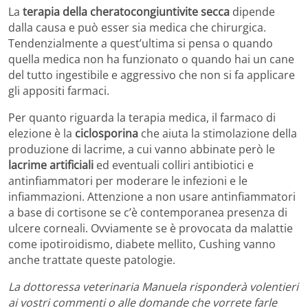
La
terapia della cheratocongiuntivite secca
dipende
dalla causa e può esser sia medica che chirurgica.
Tendenzialmente a quest’ultima si pensa o quando
quella medica non ha funzionato o quando hai un cane
del tutto ingestibile e aggressivo che non si fa applicare
gli appositi farmaci.
Per quanto riguarda la terapia medica, il farmaco di
elezione è la
ciclosporina
che aiuta la stimolazione della
produzione di lacrime, a cui vanno abbinate però le
lacrime artificiali
ed eventuali colliri antibiotici e
antinfiammatori per moderare le infezioni e le
infiammazioni. Attenzione a non usare antinfiammatori
a base di cortisone se c’è contemporanea presenza di
ulcere corneali. Ovviamente se è provocata da malattie
come ipotiroidismo, diabete mellito, Cushing vanno
anche trattate queste patologie.
La dottoressa veterinaria Manuela risponderà volentieri
ai vostri commenti o alle domande che vorrete farle