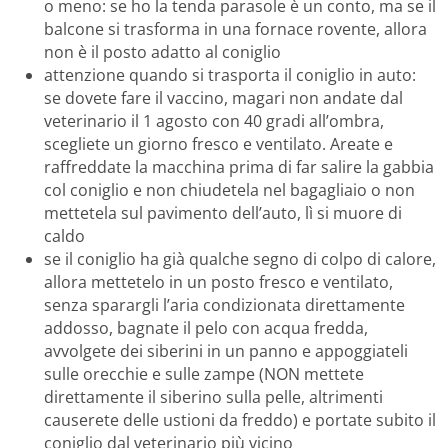
o meno: se ho la tenda parasole è un conto, ma se il
balcone si trasforma in una fornace rovente, allora
non è il posto adatto al coniglio
attenzione quando si trasporta il coniglio in auto:
se dovete fare il vaccino, magari non andate dal
veterinario il 1 agosto con 40 gradi all’ombra,
scegliete un giorno fresco e ventilato. Areate e
raffreddate la macchina prima di far salire la gabbia
col coniglio e non chiudetela nel bagagliaio o non
mettetela sul pavimento dell’auto, lì si muore di
caldo
se il coniglio ha già qualche segno di colpo di calore,
allora mettetelo in un posto fresco e ventilato,
senza sparargli l’aria condizionata direttamente
addosso, bagnate il pelo con acqua fredda,
avvolgete dei siberini in un panno e appoggiateli
sulle orecchie e sulle zampe (NON mettete
direttamente il siberino sulla pelle, altrimenti
causerete delle ustioni da freddo) e portate subito il
coniglio dal veterinario più vicino