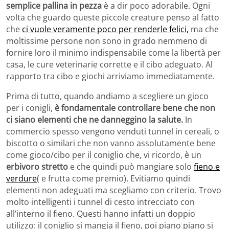
semplice pallina in pezza
è a dir poco adorabile. Ogni
volta che guardo queste piccole creature penso al fatto
che
ci vuole veramente poco per renderle felici,
ma che
moltissime persone non sono in grado nemmeno di
fornire loro il minimo indispensabile come la libertà per
casa, le cure veterinarie corrette e il cibo adeguato. Al
rapporto tra cibo e giochi arriviamo immediatamente.
Prima di tutto, quando andiamo a scegliere un gioco
per i conigli,
è fondamentale controllare bene che non
ci siano elementi che ne danneggino la salute.
In
commercio spesso vengono venduti tunnel in cereali, o
biscotto o similari che non vanno assolutamente bene
come gioco/cibo per il coniglio che, vi ricordo, è un
erbivoro stretto
e che quindi può mangiare solo
fieno e
verdure
( e frutta come premio). Evitiamo quindi
elementi non adeguati ma scegliamo con criterio. Trovo
molto intelligenti i tunnel di cesto intrecciato con
all’interno il fieno. Questi hanno infatti un doppio
utilizzo: il coniglio si mangia il fieno, poi piano piano si