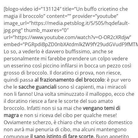
[blogo-video id=”131124″ title=”Un buffo cricetino che
magia il broccolo” content=”” provider=”youtube”
image_url=”https://media.petsblog.it/5/505/hqdefault-
jpg.png” thumb_maxres=”0″
url=”https://www.youtube.com/watch?v=O-OR2cXRdjw”
embed=”PGRpdiBpZD0nbXAtdmlkZW9fY29udGVudF9fMTMx
Lo so, a vederlo è davvero buffissimo, anche se
personalmente mi farebbe prendere un colpo vedere
un esserino così piccino infilarsi in bocca un pezzo così
grosso di broccolo. Il doratino ci prova, non riesce,
quindi passa
al frazionamento del broccolo
: è pur vero
che le
sacche guanciali
sono sì capienti, ma i miracoli
non li fanno! Una volta sminuzzato il malloppo, ecco che
il doratino riesce a fare le scorte del suo amato
broccolo. Infatti non si sa mai che
vengano temi di
magra
e non si riceva del cibo per qualche mese!
Ovviamente scherzo, è chiaro che un criceto domestico
non avrà mai penuria di cibo, ma alcuni mantengono
comunque
il sano istinto di fare scorte.
Buon appetito