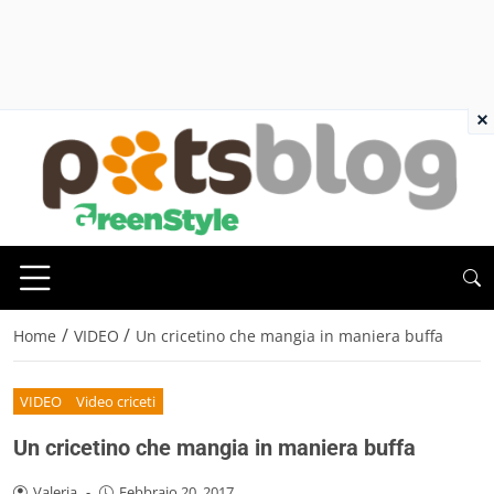
×
/
/
Home
VIDEO
Un cricetino che mangia in maniera buffa
VIDEO
Video criceti
Un cricetino che mangia in maniera buffa
Valeria
-
Febbraio 20, 2017