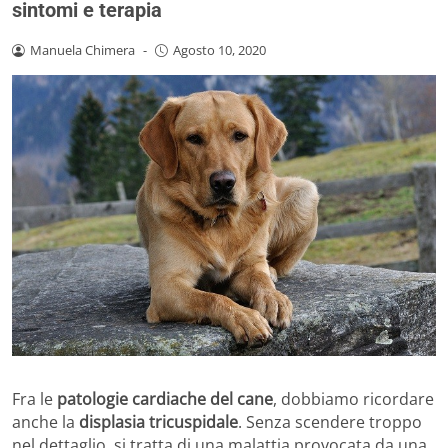
sintomi e terapia
Manuela Chimera
-
Agosto 10, 2020
Fra le
patologie cardiache del cane
, dobbiamo ricordare
anche la
displasia tricuspidale
. Senza scendere troppo
nel dettaglio, si tratta di una malattia provocata da una