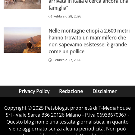
arrivata in Italia e cerca ancora una
famiglia”
Febbraio 28, 2026
Nelle montagne etiopi a 2.600 metri
hanno trovato un mammifero che
non sapevamo esistesse: è grande
come un pollice
Febbraio 27, 2026
Privacy Policy
Redazione
Disclaimer
Copyright © 2025 Petsblog.it proprietà di T-Mediahouse
Srl - Viale Sarca 336 20126 Milano - P.Iva 06933670967 -
Questo blog non è una testata giornalistica, in quanto
viene aggiornato senza alcuna periodicità. Non può