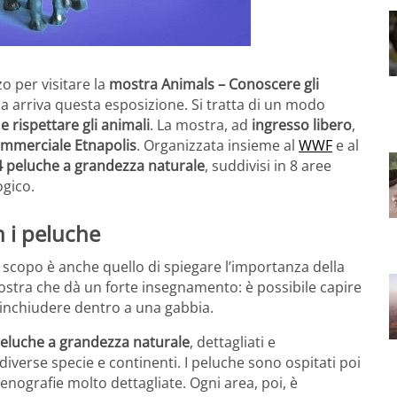
o per visitare la
mostra Animals – Conoscere gli
ilia arriva questa esposizione. Si tratta di un modo
 rispettare gli animali
. La mostra, ad
ingresso libero
,
ommerciale Etnapolis
. Organizzata insieme al
WWF
e al
 peluche a grandezza naturale
, suddivisi in 8 aree
ogico.
n i peluche
uo scopo è anche quello di spiegare l’importanza della
stra che dà un forte insegnamento: è possibile capire
rinchiudere dentro a una gabbia.
peluche a grandezza naturale
, dettagliati e
 diverse specie e continenti. I peluche sono ospitati poi
cenografie molto dettagliate. Ogni area, poi, è