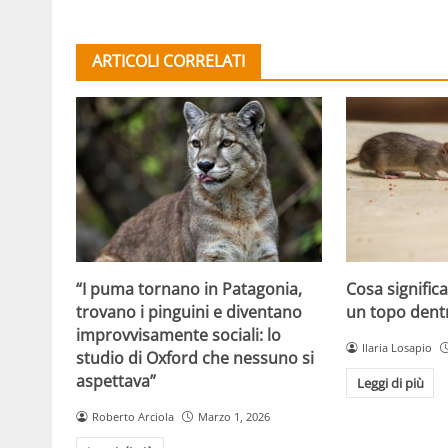
ARTICOLI CORRELATI
Cosa signifi
“I puma tornano in Patagonia,
un topo dent
trovano i pinguini e diventano
improvvisamente sociali: lo
Ilaria Losapio
studio di Oxford che nessuno si
aspettava”
Leggi di più
Roberto Arciola
Marzo 1, 2026