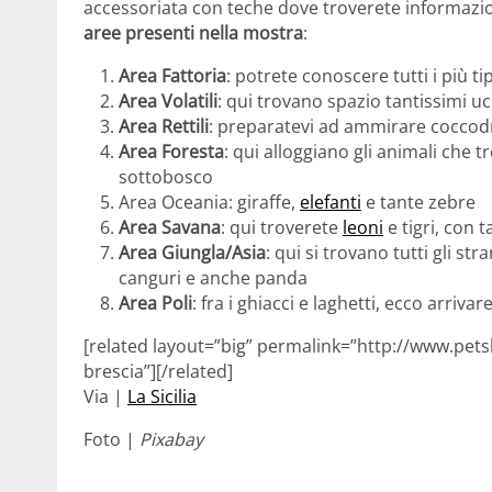
accessoriata con teche dove troverete informazioni
aree presenti nella mostra
:
Area Fattoria
: potrete conoscere tutti i più ti
Area Volatili
: qui trovano spazio tantissimi ucc
Area Rettili
: preparatevi ad ammirare coccodrill
Area Foresta
: qui alloggiano gli animali che t
sottobosco
Area Oceania: giraffe,
elefanti
e tante zebre
Area Savana
: qui troverete
leoni
e tigri, con t
Area Giungla/Asia
: qui si trovano tutti gli str
canguri e anche panda
Area Poli
: fra i ghiacci e laghetti, ecco arrivar
[related layout=”big” permalink=”http://www.petsb
brescia”][/related]
Via |
La Sicilia
Foto |
Pixabay