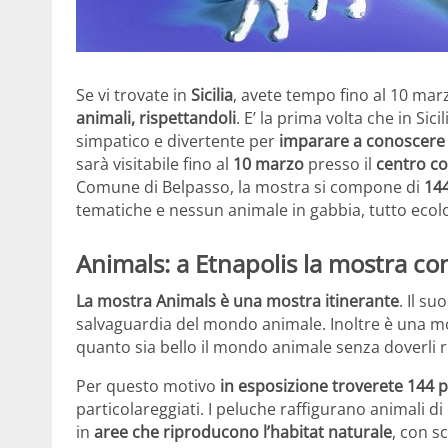
Se vi trovate in
Sicilia
, avete tempo fino al 10 marz
animali, rispettandoli
. E’ la prima volta che in Sic
simpatico e divertente per
imparare a conoscere e
sarà visitabile fino al
10 marzo
presso il
centro c
Comune di Belpasso, la mostra si compone di
144
tematiche e nessun animale in gabbia, tutto ecol
Animals: a Etnapolis la mostra co
La mostra Animals è una mostra itinerante
. Il s
salvaguardia del mondo animale. Inoltre è una mo
quanto sia bello il mondo animale senza doverli 
Per questo motivo
in esposizione troverete 144 
particolareggiati. I peluche raffigurano animali di
in
aree che riproducono l’habitat naturale
, con s