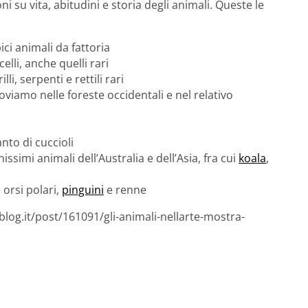
 su vita, abitudini e storia degli animali. Queste le
pici animali da fattoria
elli, anche quelli rari
i, serpenti e rettili rari
roviamo nelle foreste occidentali e nel relativo
anto di cuccioli
anissimi animali dell’Australia e dell’Asia, fra cui
koala
,
e orsi polari,
pinguini
e renne
log.it/post/161091/gli-animali-nellarte-mostra-