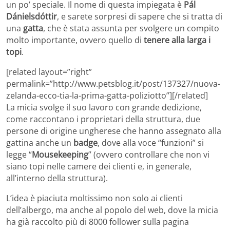
un po’ speciale. Il nome di questa impiegata è
Pál
Dánielsdóttir
, e sarete sorpresi di sapere che si tratta di
una
gatta
, che è stata assunta per svolgere un compito
molto importante, ovvero quello di
tenere alla larga i
topi
.
[related layout=”right”
permalink=”http://www.petsblog.it/post/137327/nuova-
zelanda-ecco-tia-la-prima-gatta-poliziotto”][/related]
La micia svolge il suo lavoro con grande dedizione,
come raccontano i proprietari della struttura, due
persone di origine ungherese che hanno assegnato alla
gattina anche un
badge
, dove alla voce “funzioni” si
legge “
Mousekeeping
” (ovvero controllare che non vi
siano topi nelle camere dei clienti e, in generale,
all’interno della struttura).
L’idea è piaciuta moltissimo non solo ai clienti
dell’albergo, ma anche al popolo del web, dove la micia
ha già raccolto più di 8000 follower sulla pagina