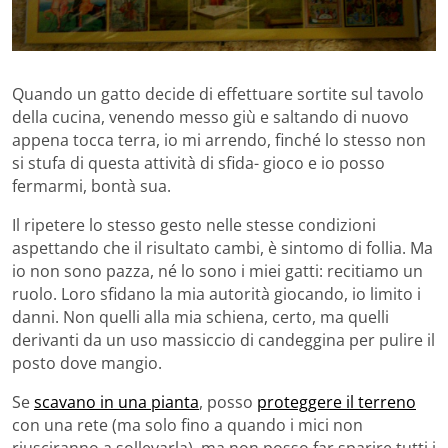
Quando un gatto decide di effettuare sortite sul tavolo
della cucina, venendo messo giù e saltando di nuovo
appena tocca terra, io mi arrendo, finché lo stesso non
si stufa di questa attività di sfida- gioco e io posso
fermarmi, bontà sua.
Il ripetere lo stesso gesto nelle stesse condizioni
aspettando che il risultato cambi, è sintomo di follia. Ma
io non sono pazza, né lo sono i miei gatti: recitiamo un
ruolo. Loro sfidano la mia autorità giocando, io limito i
danni. Non quelli alla mia schiena, certo, ma quelli
derivanti da un uso massiccio di candeggina per pulire il
posto dove mangio.
Se
scavano in una pianta
, posso
proteggere il terreno
con una rete (ma solo fino a quando i mici non
riusciranno a sollevarla), ma non posso far sparire tutti i