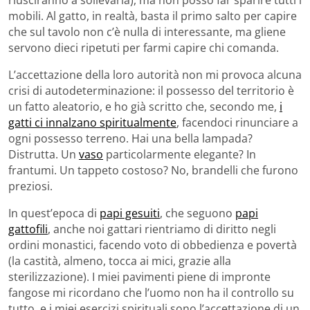
mobili. Al gatto, in realtà, basta il primo salto per capire
che sul tavolo non c’è nulla di interessante, ma gliene
servono dieci ripetuti per farmi capire chi comanda.
L’accettazione della loro autorità non mi provoca alcuna
crisi di autodeterminazione: il possesso del territorio è
un fatto aleatorio, e ho già scritto che, secondo me,
i
gatti ci innalzano spiritualmente
, facendoci rinunciare a
ogni possesso terreno. Hai una bella lampada?
Distrutta. Un
vaso
particolarmente elegante? In
frantumi. Un tappeto costoso? No, brandelli che furono
preziosi.
In quest’epoca di
papi gesuiti
, che seguono
papi
gattofili
, anche noi gattari rientriamo di diritto negli
ordini monastici, facendo voto di obbedienza e povertà
(la castità, almeno, tocca ai mici, grazie alla
sterilizzazione). I miei pavimenti piene di impronte
fangose mi ricordano che l’uomo non ha il controllo su
tutto, e i miei esercizi spirituali sono l’accettazione di un