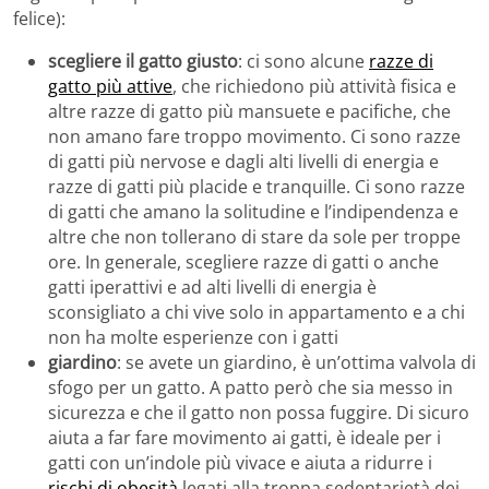
felice):
scegliere il gatto giusto
: ci sono alcune
razze di
gatto più attive
, che richiedono più attività fisica e
altre razze di gatto più mansuete e pacifiche, che
non amano fare troppo movimento. Ci sono razze
di gatti più nervose e dagli alti livelli di energia e
razze di gatti più placide e tranquille. Ci sono razze
di gatti che amano la solitudine e l’indipendenza e
altre che non tollerano di stare da sole per troppe
ore. In generale, scegliere razze di gatti o anche
gatti iperattivi e ad alti livelli di energia è
sconsigliato a chi vive solo in appartamento e a chi
non ha molte esperienze con i gatti
giardino
: se avete un giardino, è un’ottima valvola di
sfogo per un gatto. A patto però che sia messo in
sicurezza e che il gatto non possa fuggire. Di sicuro
aiuta a far fare movimento ai gatti, è ideale per i
gatti con un’indole più vivace e aiuta a ridurre i
rischi di obesità
legati alla troppa sedentarietà dei