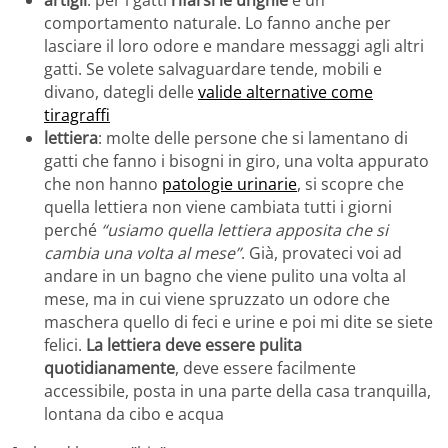
artigli
: per i gatti
rifarsi le unghie
è un
comportamento naturale. Lo fanno anche per
lasciare il loro odore e mandare messaggi agli altri
gatti. Se volete salvaguardare tende, mobili e
divano, dategli delle
valide alternative come
tiragraffi
lettiera
: molte delle persone che si lamentano di
gatti che fanno i bisogni in giro, una volta appurato
che non hanno
patologie urinarie
, si scopre che
quella lettiera non viene cambiata tutti i giorni
perché
“usiamo quella lettiera apposita che si
cambia una volta al mese”
. Già, provateci voi ad
andare in un bagno che viene pulito una volta al
mese, ma in cui viene spruzzato un odore che
maschera quello di feci e urine e poi mi dite se siete
felici.
La lettiera deve essere pulita
quotidianamente
, deve essere facilmente
accessibile, posta in una parte della casa tranquilla,
lontana da cibo e acqua