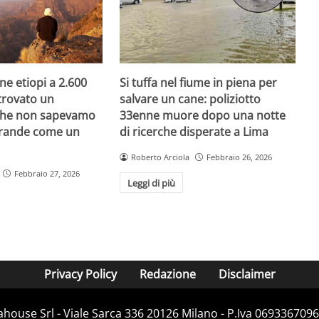
e etiopi a 2.600
Si tuffa nel fiume in piena per
trovato un
salvare un cane: poliziotto
he non sapevamo
33enne muore dopo una notte
 grande come un
di ricerche disperate a Lima
Roberto Arciola
Febbraio 26, 2026
Febbraio 27, 2026
Leggi di più
Privacy Policy
Redazione
Disclaimer
house Srl - Viale Sarca 336 20126 Milano - P.Iva 06933670967