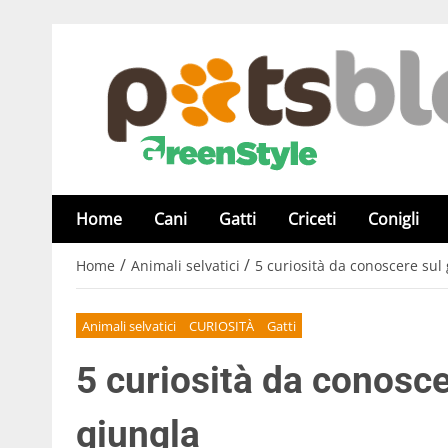
Home
Cani
Gatti
Criceti
Conigli
/
/
Home
Animali selvatici
5 curiosità da conoscere sul 
Animali selvatici
CURIOSITÀ
Gatti
5 curiosità da conosce
giungla