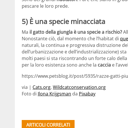
pescare le loro prede.
5) È una specie minacciata
Ma
il gatto della giungla è una specie a rischio?
Al
Nonostante ciò, dal momento che l’habitat di
que
naturali, la continua e progressiva distruzione d
dell’urbanizzazione e dell’industrializzazione) sta
molti paesi si sta riscontrando un forte calo dell
per la loro esistenza sono anche la
caccia
e l’avv
https://www.petsblog.it/post/5935/razze-gatti-pi
via |
Cats.org
,
Wildcatconservation.org
Foto di
Ilona Krijgsman
da
Pixabay
ARTICOLI CORRELATI