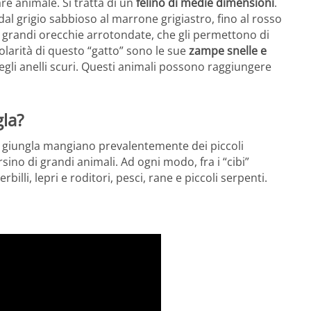
re animale. Si tratta di un
felino di medie dimensioni
.
al grigio sabbioso al marrone grigiastro, fino al rosso
e grandi orecchie arrotondate, che gli permettono di
colarità di questo “gatto” sono le sue
zampe snelle e
egli anelli scuri. Questi animali possono raggiungere
gla?
lla giungla mangiano prevalentemente dei piccoli
sino di grandi animali. Ad ogni modo, fra i “cibi”
illi, lepri e roditori, pesci, rane e piccoli serpenti.