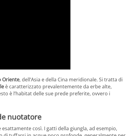
 Oriente
, dell’Asia e della Cina meridionale. Si tratta di
le
è caratterizzato prevalentemente da erbe alte,
esto è l’habitat delle sue prede preferite, ovvero i
nde nuotatore
è esattamente così. I gatti della giungla, ad esempio,
do di tuffarsi in acque poco profonde, generalmente per