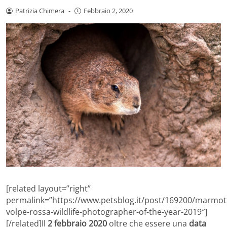
Patrizia Chimera
-
Febbraio 2, 2020
[related layout=”right”
permalink=”https://www.petsblog.it/post/169200/marmot
volpe-rossa-wildlife-photographer-of-the-year-2019″]
[/related]Il
2 febbraio 2020
oltre che essere una
data