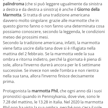
palindroma
(che si può leggere ugualmente da sinistra
a destra e da destra a sinistra) è anche il
Giorno della
Marmotta
. Si tratta di una tradizione americana
davvero molto singolare: grazie alle marmotte che in
questo giorno fanno o non fanno una determinata cosa
possiamo conoscere, secondo la leggenda, le condizioni
meteo dei prossimi mesi.
Secondo la tradizione americana, infatti, la marmotta
viene fatta uscire dalla tana dove si è rifugiata nella
mattina del 2 febbraio. Se la marmotta vede la sua
ombra e ritorna indietro, perché la giornata è piena di
sole, allora l’inverno durerà ancora per le 6 settimane
successive. Se invece non vede l’ombra e non rientra
nella sua tana, allora l’inverno finisce decisamente
prima.
Protagonista la
marmotta Phil
, che ogni anno dà i suoi
pronostici quando in Pennsylvania, dove vive, sono le
7.28 del mattino, le 13.28 in Italia. Nel 2020 la marmotta
Phil non ha visto la sua ombra, perché non c’era il sole.