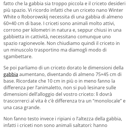
fatto che la gabbia sia troppo piccola e il criceto desideri
più spazio. Vi ricordo infatti che un criceto nano Winter
White o Roborowskij necessita di una gabbia di almeno
60×40 cm di base. I criceti sono animali molto attivi,
corrono per kilometri in natura e, seppur chiusi in una
gabbietta in cattività, necessitano comunque uno
spazio ragionevole. Non chiudiamo quindi il criceto in
un minuscolo trasportino ma diamogli modo di
sgambettare.
Se poi parliamo di un criceto dorato le dimensioni della
gabbia
aumentano, diventando di almeno 75×45 cm di
base. Ricordate che 10 cm in più o in meno fanno la
differenza per l’animaletto, non si può lesinare sulle
dimensioni dell’alloggio del vostro criceto: lì dovrà
trascorrerci al vita è c’è differenza tra un “monolocale” e
una casa grande.
Non fanno testo invece i ripiani o l’altezza della gabbia,
infatti i criceti non sono animali saltatori: hanno