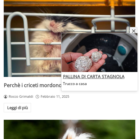
PALLINA DI CARTA STAGNOLA
Trucco a casa
Perchè i criceti mordono la loro gabbia: tutti i motivi
Rocco Grimaldi
Febbraio 11, 2025
Leggi di più