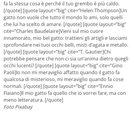
fa la stessa cosa è perché il tuo grembo è più caldo.
[/quote] [quote layout=”big” cite=”Helen Thompson]Un
gatto non vuole che tutto il mondo lo ami, solo quelli
che lui ha scelto di amare. [/quote] [quote layout=”big”
cite=”Charles Baudelaire]Vieni sul mio cuore
innamorato, mio bel gatto: trattieni gli artigli e lasciami
sprofondare nei tuoi occhi belli, misti d’agata e metallo.
[/quote] [quote layout=”big” cite=”T. Gautier]Chi
potrebbe pensare che non ci sia un’anima dietro quegli
occhi lucenti? [/quote] [quote layout=”big” cite=”Gino
Paoli]Io non mi meraviglio affatto quando il gatto fa
qualcosa di misterioso, mi meraviglio quando fa cose
normali. [/quote] [quote layout=”big” cite=”Ennio
Flaiano]Il mio gatto fa quello che io vorrei fare, ma con
meno letteratura. [/quote]
Foto Pixabay