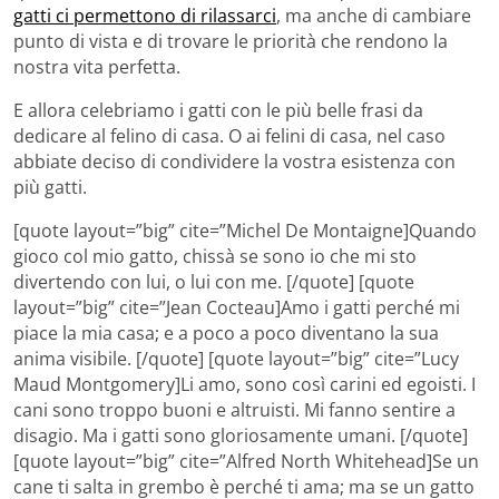
gatti ci permettono di rilassarci
, ma anche di cambiare
punto di vista e di trovare le priorità che rendono la
nostra vita perfetta.
E allora celebriamo i gatti con le più belle frasi da
dedicare al felino di casa. O ai felini di casa, nel caso
abbiate deciso di condividere la vostra esistenza con
più gatti.
[quote layout=”big” cite=”Michel De Montaigne]Quando
gioco col mio gatto, chissà se sono io che mi sto
divertendo con lui, o lui con me. [/quote] [quote
layout=”big” cite=”Jean Cocteau]Amo i gatti perché mi
piace la mia casa; e a poco a poco diventano la sua
anima visibile. [/quote] [quote layout=”big” cite=”Lucy
Maud Montgomery]Li amo, sono così carini ed egoisti. I
cani sono troppo buoni e altruisti. Mi fanno sentire a
disagio. Ma i gatti sono gloriosamente umani. [/quote]
[quote layout=”big” cite=”Alfred North Whitehead]Se un
cane ti salta in grembo è perché ti ama; ma se un gatto