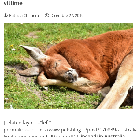
vittime
Patrizia Chimera
-
Dicembre 27, 2019
[related layout=”left”
permalink=”https://www.petsblog.it/post/170839/australi
koala-morti-incendi”][/related]Gli
incendi in Australia