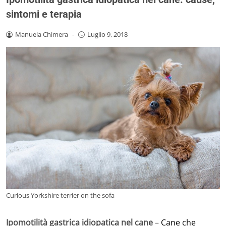
sintomi e terapia
Manuela Chimera
-
Luglio 9, 2018
Curious Yorkshire terrier on the sofa
Ipomotilità gastrica idiopatica nel cane
–
Cane che