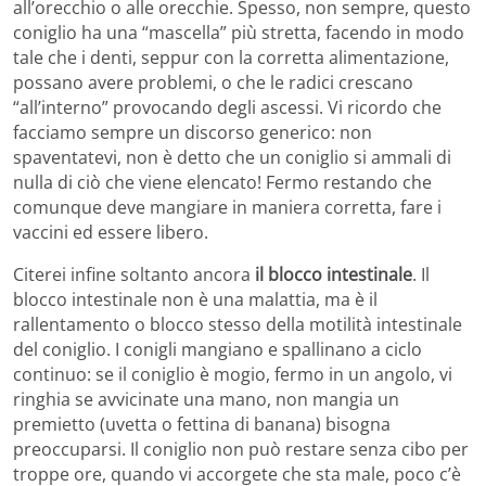
all’orecchio o alle orecchie. Spesso, non sempre, questo
coniglio ha una “mascella” più stretta, facendo in modo
tale che i denti, seppur con la corretta alimentazione,
possano avere problemi, o che le radici crescano
“all’interno” provocando degli ascessi. Vi ricordo che
facciamo sempre un discorso generico: non
spaventatevi, non è detto che un coniglio si ammali di
nulla di ciò che viene elencato! Fermo restando che
comunque deve mangiare in maniera corretta, fare i
vaccini ed essere libero.
Citerei infine soltanto ancora
il blocco intestinale
. Il
blocco intestinale non è una malattia, ma è il
rallentamento o blocco stesso della motilità intestinale
del coniglio. I conigli mangiano e spallinano a ciclo
continuo: se il coniglio è mogio, fermo in un angolo, vi
ringhia se avvicinate una mano, non mangia un
premietto (uvetta o fettina di banana) bisogna
preoccuparsi. Il coniglio non può restare senza cibo per
troppe ore, quando vi accorgete che sta male, poco c’è