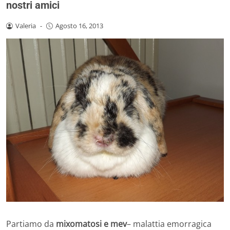
nostri amici
Valeria
-
Agosto 16, 2013
Partiamo da
mixomatosi e mev
– malattia emorragica