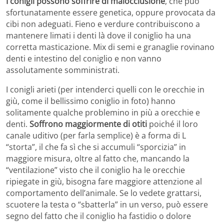
I conigli possono soffrire di malocclusione
, che può
sfortunatamente essere genetica, oppure provocata da
cibi non adeguati. Fieno e verdure contribuiscono a
mantenere limati i denti là dove il coniglio ha una
corretta masticazione. Mix di semi e granaglie rovinano
denti e intestino del coniglio e non vanno
assolutamente somministrati.
I conigli arieti (per intenderci quelli con le orecchie in
giù, come il bellissimo coniglio in foto) hanno
solitamente qualche problemino in più a orecchie e
denti.
Soffrono maggiormente di otiti
poiché il loro
canale uditivo (per farla semplice) è a forma di L
“storta”, il che fa sì che si accumuli “sporcizia” in
maggiore misura, oltre al fatto che, mancando la
“ventilazione” visto che il coniglio ha le orecchie
ripiegate in giù, bisogna fare maggiore attenzione al
comportamento dell’animale. Se lo vedete grattarsi,
scuotere la testa o “sbatterla” in un verso, può essere
segno del fatto che il coniglio ha fastidio o dolore