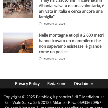
“Trilly ha vissuto anni incatenata in
Albania: salvata da una volontaria, è
arrivata in Italia e cerca ancora una
famiglia”
Febbraio 28, 2026
Nelle montagne etiopi a 2.600 metri
hanno trovato un mammifero che
non sapevamo esistesse: è grande
come un pollice
Febbraio 27, 2026
Privacy Policy
Redazione
Disclaimer
Copyright © 2025 Petsblog.it proprietà di T-Mediahouse
Srl - Viale Sarca 336 20126 Milano - P.Iva 06933670967 -