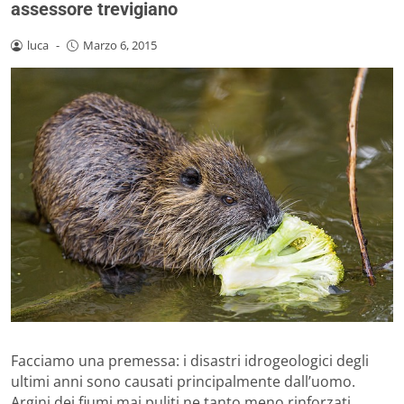
assessore trevigiano
luca
-
Marzo 6, 2015
Facciamo una premessa: i disastri idrogeologici degli
ultimi anni sono causati principalmente dall’uomo.
Argini dei fiumi mai puliti ne tanto meno rinforzati,