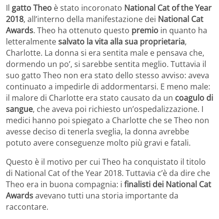
Il
gatto Theo
è stato incoronato
National Cat of the Year
2018
, all’interno della manifestazione dei
National Cat
Awards
. Theo ha ottenuto questo
premio
in quanto ha
letteralmente
salvato la vita alla sua proprietaria
,
Charlotte. La donna si era sentita male e pensava che,
dormendo un po’, si sarebbe sentita meglio. Tuttavia il
suo gatto Theo non era stato dello stesso avviso: aveva
continuato a impedirle di addormentarsi. E meno male:
il malore di Charlotte era stato causato da un
coagulo di
sangue
, che aveva poi richiesto un’ospedalizzazione. I
medici hanno poi spiegato a Charlotte che se Theo non
avesse deciso di tenerla sveglia, la donna avrebbe
potuto avere conseguenze molto più gravi e fatali.
Questo è il motivo per cui Theo ha conquistato il titolo
di National Cat of the Year 2018. Tuttavia c’è da dire che
Theo era in buona compagnia: i
finalisti dei National Cat
Awards
avevano tutti una storia importante da
raccontare.