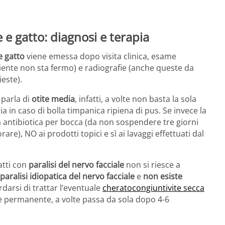
e e gatto: diagnosi e terapia
e gatto
viene emessa dopo visita clinica, esame
iente non sta fermo) e radiografie (anche queste da
este).
 parla di
otite media
, infatti, a volte non basta la sola
a in caso di bolla timpanica ripiena di pus. Se invece la
 antibiotica per bocca (da non sospendere tre giorni
are), NO ai prodotti topici e sì ai lavaggi effettuati dal
atti con
paralisi del nervo facciale
non si riesce a
paralisi idiopatica del nervo facciale
e
non esiste
rdarsi di trattar l’eventuale
cheratocongiuntivite secca
si è permanente, a volte passa da sola dopo 4-6