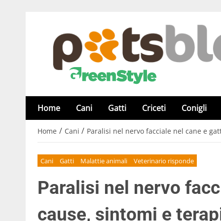
Home
Cani
Gatti
Criceti
Conigli
/
/
Home
Cani
Paralisi nel nervo facciale nel cane e gat
Cani
Gatti
Malattie animali
Veterinario risponde
Paralisi nel nervo facc
cause, sintomi e terap