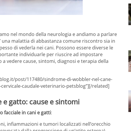
amo nel mondo della neurologia e andiamo a parlare
. E’ una malattia di abbastanza comune riscontro sia in
spesso di vederla nei cani. Possono essere diverse le
mportante individuarle per riuscire ad impostare
 a vedere cause, sintomi, diagnosi e terapia della
sblog.it/post/117480/sindrome-di-wobbler-nel-cane-
cervicale-caudale-veterinario-petsblog”][/related]
e e gatto: cause e sintomi
o facciale in cani e gatti
:
oni, infiammazioni e tumori localizzati nell’orecchio
rovocata dalla progressione di un’otite esterna)