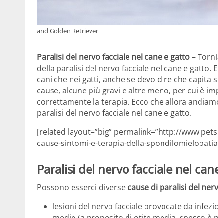
and Golden Retriever
Paralisi del nervo facciale nel cane e gatto
– Torni
della paralisi del nervo facciale nel cane e gatto
cani che nei gatti, anche se devo dire che capita 
cause, alcune più gravi e altre meno, per cui è i
correttamente la terapia. Ecco che allora andiamo
paralisi del nervo facciale nel cane e gatto.
[related layout=”big” permalink=”http://www.pet
cause-sintomi-e-terapia-della-spondilomielopatia-
Paralisi del nervo facciale nel can
Possono esserci diverse
cause di paralisi del nerv
lesioni del nervo facciale provocate da infezi
medio (a proposito di otite media, spesso è p