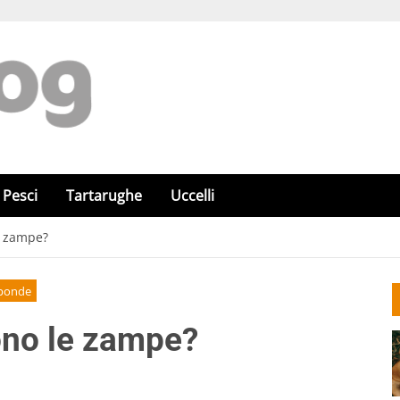
Pesci
Tartarughe
Uccelli
le zampe?
sponde
tono le zampe?