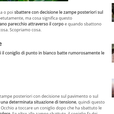
ma o poi
sbattere con decisione le zampe posteriori sul
ipetutamente, ma cosa significa questo
cano parecchio attraverso il corpo
e quando sbattono
cosa. Scopriamo cosa.
e
i il coniglio di punto in bianco batte rumorosamente le
e zampe posteriori con decisione sul pavimento o sul
u una determinata situazione di tensione
, quindi questo
 Occhio a toccare un coniglio dopo che ha sbattuto le
rdere
. Se oltre alle zampe sbattute, il coniglio fa dei