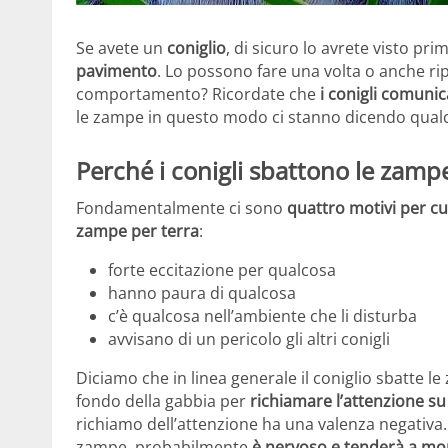
Se avete un
coniglio
, di sicuro lo avrete visto pri
pavimento
. Lo possono fare una volta o anche r
comportamento? Ricordate che
i conigli comuni
le zampe in questo modo ci stanno dicendo qual
Perché i conigli sbattono le zamp
Fondamentalmente ci sono
quattro motivi per cu
zampe per terra
:
forte eccitazione per qualcosa
hanno paura di qualcosa
c’è qualcosa nell’ambiente che li disturba
avvisano di un pericolo gli altri conigli
Diciamo che in linea generale il coniglio sbatte l
fondo della gabbia per
richiamare l’attenzione s
richiamo dell’attenzione ha una valenza negativa.
zampe, probabilmente
è nervoso e tenderà a mo