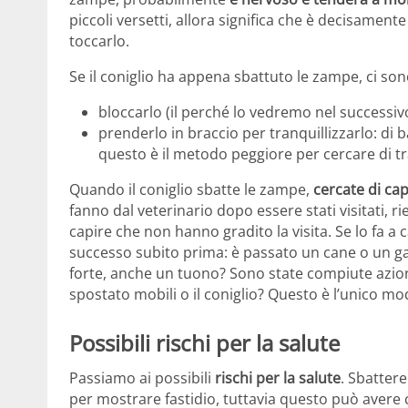
piccoli versetti, allora significa che è decisament
toccarlo.
Se il coniglio ha appena sbattuto le zampe, ci so
bloccarlo (il perché lo vedremo nel successiv
prenderlo in braccio per tranquillizzarlo: di 
questo è il metodo peggiore per cercare di tr
Quando il coniglio sbatte le zampe,
cercate di cap
fanno dal veterinario dopo essere stati visitati, r
capire che non hanno gradito la visita. Se lo fa a
successo subito prima: è passato un cane o un ga
forte, anche un tuono? Sono state compiute azion
spostato mobili o il coniglio? Questo è l’unico mod
Possibili rischi per la salute
Passiamo ai possibili
rischi per la salute
. Sbatter
per mostrare fastidio, tuttavia questo può avere c