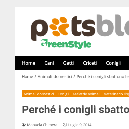
Home
Cani
Gatti
Criceti
Conigli
/
/
Home
Animali domestici
Perché i conigli sbattono 
Animali domestici
Conigli
Malattie animali
Veterinario ri
Perché i conigli sbat
Manuela Chimera
-
Luglio 9, 2014