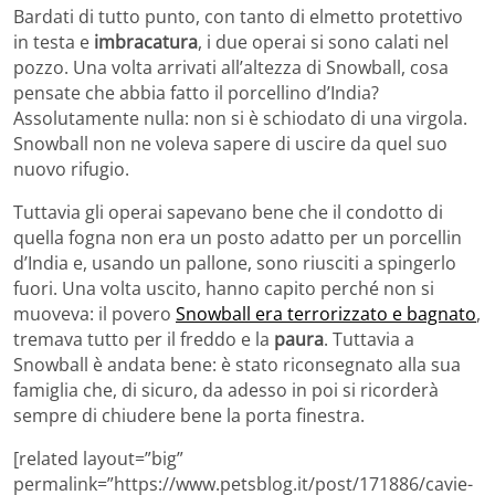
Bardati di tutto punto, con tanto di elmetto protettivo
in testa e
imbracatura
, i due operai si sono calati nel
pozzo. Una volta arrivati all’altezza di Snowball, cosa
pensate che abbia fatto il porcellino d’India?
Assolutamente nulla: non si è schiodato di una virgola.
Snowball non ne voleva sapere di uscire da quel suo
nuovo rifugio.
Tuttavia gli operai sapevano bene che il condotto di
quella fogna non era un posto adatto per un porcellin
d’India e, usando un pallone, sono riusciti a spingerlo
fuori. Una volta uscito, hanno capito perché non si
muoveva: il povero
Snowball era terrorizzato e bagnato
,
tremava tutto per il freddo e la
paura
. Tuttavia a
Snowball è andata bene: è stato riconsegnato alla sua
famiglia che, di sicuro, da adesso in poi si ricorderà
sempre di chiudere bene la porta finestra.
[related layout=”big”
permalink=”https://www.petsblog.it/post/171886/cavie-