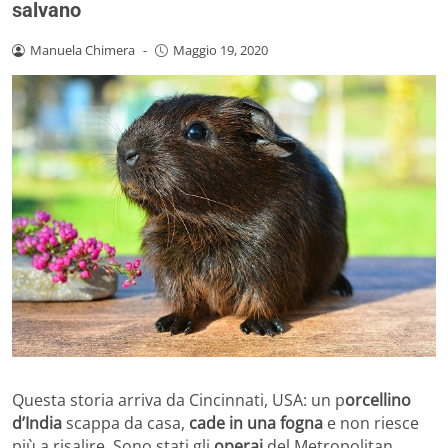
salvano
Manuela Chimera
-
Maggio 19, 2020
Questa storia arriva da Cincinnati, USA: un p
orcellino
d’India
scappa da casa,
cade in una fogna
e non riesce
più a risalire. Sono stati gli
operai
del Metropolitan