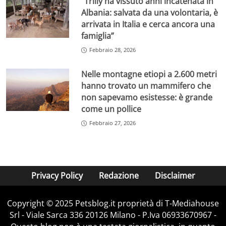
“Trilly ha vissuto anni incatenata in
Albania: salvata da una volontaria, è
arrivata in Italia e cerca ancora una
famiglia”
Febbraio 28, 2026
Nelle montagne etiopi a 2.600 metri
hanno trovato un mammifero che
non sapevamo esistesse: è grande
come un pollice
Febbraio 27, 2026
Privacy Policy
Redazione
Disclaimer
Copyright © 2025 Petsblog.it proprietà di T-Mediahouse
Srl - Viale Sarca 336 20126 Milano - P.Iva 06933670967 -