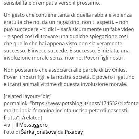
sensibilità e di empatia verso il prossimo.
Un gesto che contiene tanta di quella rabbia e violenza
gratuita che no, da un ragazzino, non ti aspetti. – non
può succedere – ti dici – sarà sicuramente un fake video
– e speri così di trovare una qualche spiegazione così
che quello che hai appena visto non sia veramente
successo. E invece succede. È successo. È iniziata, una
involuzione morale senza ritorno. Poveri figli nostri.
Non possiamo che associarci alle parole di Liv Onlus.
Poveri i nostri figli e la nostra società. E povero il gattino
e i tanti animali vittime di questa involuzione morale.
[related layout=”big”
permalink=”https://www.petsblog.it/post/174532/elefante
morto-india-femmina-incinta-uccisa-petardi-nascosti-
frutta”][/related]
via |
Il Messaggero
Foto di
Šárka Jonášová
da
Pixabay