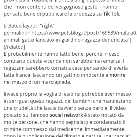
che – non contenti del vergognoso gesto – hanno
pensato bene di pubblicare la prodezza su
Tik Tok
.
[related layout=”right”
permalink=”https://www.petsblog.it/post/169539/maltrat
animali-gatto-lanciato-in-giardino-ragazza-denunciata”]
[/related]
E probabilmente hanno fatto bene, perché in caso
contrario questa vicenda non sarebbe mai emersa. I
ragazzini sarebbero tornati a casa pensando di averla
fatta franca, lasciando un gattino innocente a
morire
nel mezzo di un marciapiede.
Invece proprio la voglia di esibirsi potrebbe aver messo
in seri guai questi ragazzi, dei bambini che manifestano
una crudeltà che lascia davvero senza parole. Il video
postato sul famoso
social network
è stato notato da
molte persone, che hanno segnalato e condannato il
crimine commesso dal tredicenne. Immediatamente
dopo la pubblicazione del filmato è partita una “caccia”