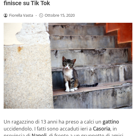
finisce su Tik Tok
Fiorella Vasta
-
Ottobre 15, 2020
Un ragazzino di 13 anni ha preso a calci un
gattino
uccidendolo. I fatti sono accaduti ieri a
Casoria
, in
provincia di
Napoli
, di fronte a un gruppetto di amici